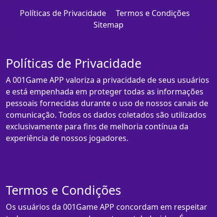
Políticas de Privacidade
Termos e Condições
Sitemap
Políticas de Privacidade
A 001Game APP valoriza a privacidade de seus usuários
e está empenhada em proteger todas as informações
pessoais fornecidas durante o uso de nossos canais de
comunicação. Todos os dados coletados são utilizados
exclusivamente para fins de melhoria contínua da
experiência de nossos jogadores.
Termos e Condições
Os usuários da 001Game APP concordam em respeitar