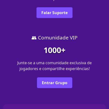
Falar Suporte
👥 Comunidade VIP
1000+
Junte-se a uma comunidade exclusiva de
jogadores e compartilhe experiências!
Entrar Grupo