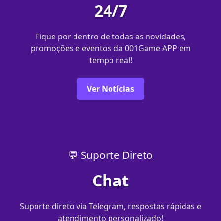
24/7
Fique por dentro de todas as novidades,
promoções e eventos da 001Game APP em
tempo real!
Ver Notícias
💬 Suporte Direto
Chat
Suporte direto via Telegram, respostas rápidas e
atendimento personalizado!