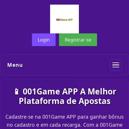
Login
Registrar-se
Menu
📱 001Game APP A Melhor
Plataforma de Apostas
Cadastre-se na 001Game APP para ganhar bônus
no cadastro e em cada recarga. Com a 001Game