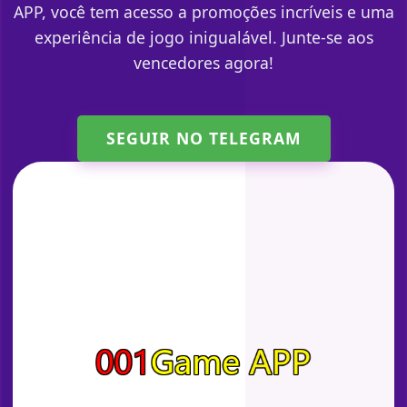
APP, você tem acesso a promoções incríveis e uma
experiência de jogo inigualável. Junte-se aos
vencedores agora!
SEGUIR NO TELEGRAM