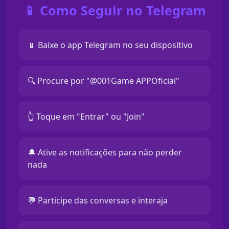
📱 Como Seguir no Telegram
📱 Baixe o app Telegram no seu dispositivo
🔍 Procure por "@001Game APPOficial"
👆 Toque em "Entrar" ou "Join"
🔔 Ative as notificações para não perder
nada
💬 Participe das conversas e interaja