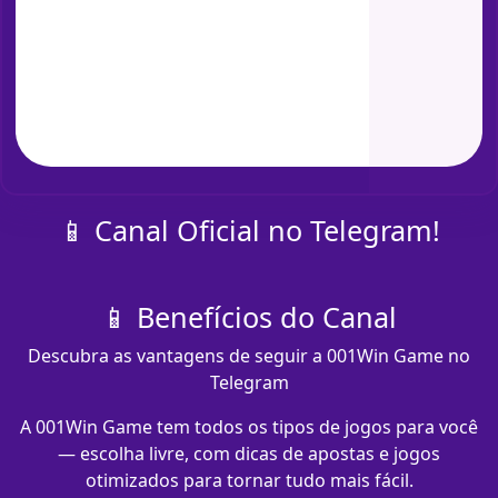
📱 Canal Oficial no Telegram!
📱 Benefícios do Canal
Descubra as vantagens de seguir a 001Win Game no
Telegram
A 001Win Game tem todos os tipos de jogos para você
— escolha livre, com dicas de apostas e jogos
otimizados para tornar tudo mais fácil.