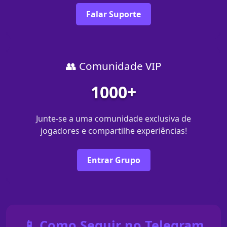
Falar Suporte
👥 Comunidade VIP
1000+
Junte-se a uma comunidade exclusiva de
jogadores e compartilhe experiências!
Entrar Grupo
📱 Como Seguir no Telegram