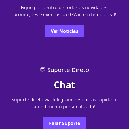
Fique por dentro de todas as novidades,
promoções e eventos da 07Win em tempo real!
Ver Notícias
💬 Suporte Direto
Chat
Suporte direto via Telegram, respostas rápidas e
atendimento personalizado!
Falar Suporte