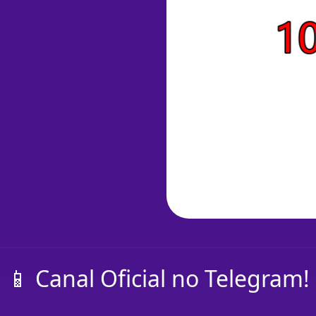
📱 Canal Oficial no Telegram!