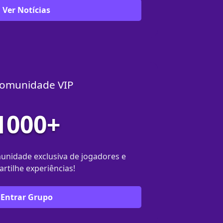
Ver Notícias
Comunidade VIP
1000+
unidade exclusiva de jogadores e
rtilhe experiências!
Entrar Grupo