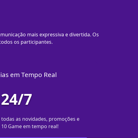
municação mais expressiva e divertida. Os
dos os participantes.
cias em Tempo Real
24/7
e todas as novidades, promoções e
 10 Game em tempo real!