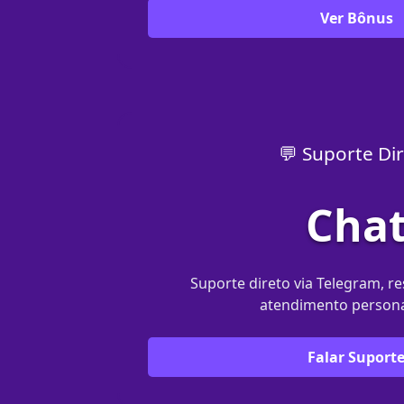
Ver Bônus
💬 Suporte Di
Cha
Suporte direto via Telegram, r
atendimento persona
Falar Suport