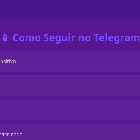
📱 Como Seguir no Telegram
ositivo
erder nada