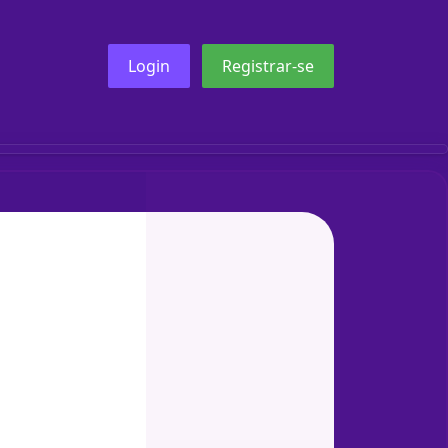
Login
Registrar-se