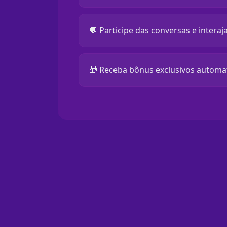
💬 Participe das conversas e interaj
🎁 Receba bônus exclusivos autom