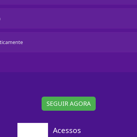
a
aticamente
SEGUIR AGORA
Acessos