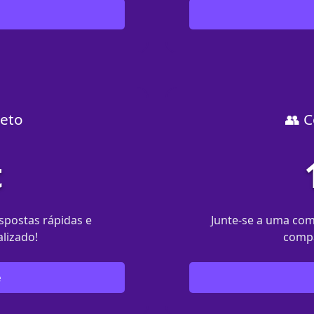
reto
👥 
t
espostas rápidas e
Junte-se a uma com
lizado!
compa
e