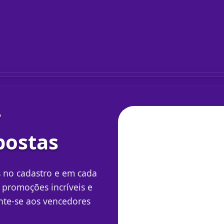
r
postas
 no cadastro e em cada
 promoções incríveis e
unte-se aos vencedores