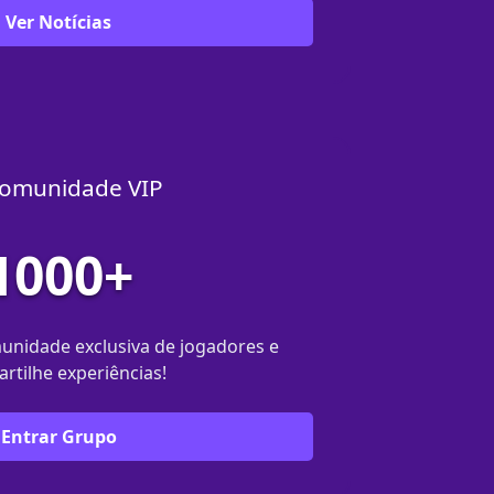
Ver Notícias
Comunidade VIP
1000+
unidade exclusiva de jogadores e
rtilhe experiências!
Entrar Grupo