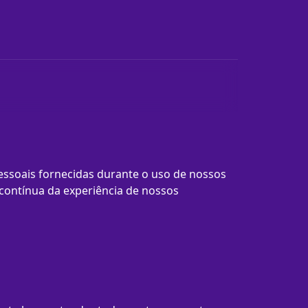
essoais fornecidas durante o uso de nossos
 contínua da experiência de nossos