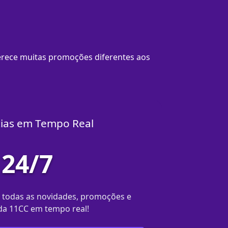
erece muitas promoções diferentes aos
cias em Tempo Real
24/7
e todas as novidades, promoções e
da 11CC em tempo real!