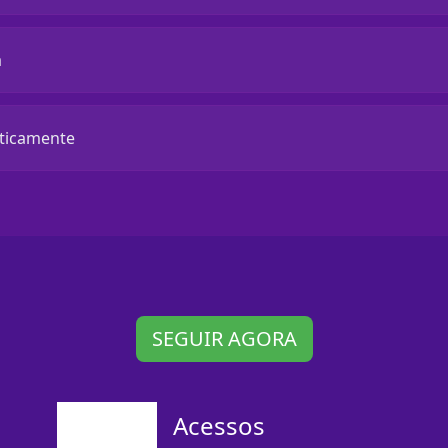
a
aticamente
SEGUIR AGORA
Acessos