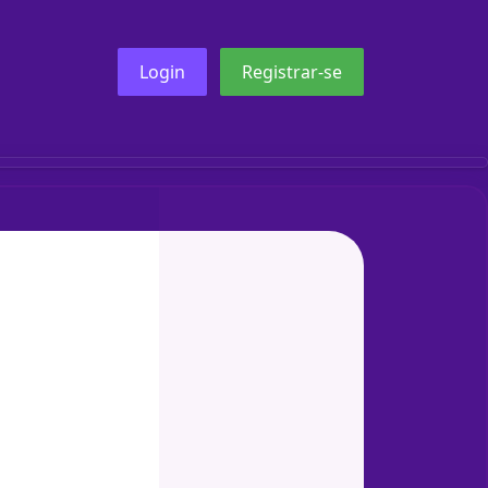
Login
Registrar-se