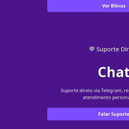
Ver Bônus
💬 Suporte Di
Cha
Suporte direto via Telegram, r
atendimento persona
Falar Suport