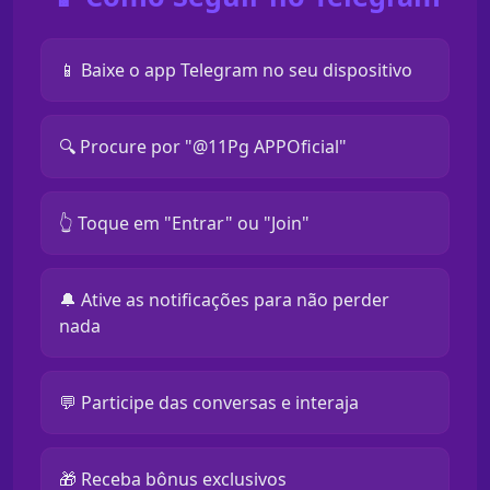
📱 Baixe o app Telegram no seu dispositivo
🔍 Procure por "@11Pg APPOficial"
👆 Toque em "Entrar" ou "Join"
🔔 Ative as notificações para não perder
nada
💬 Participe das conversas e interaja
🎁 Receba bônus exclusivos