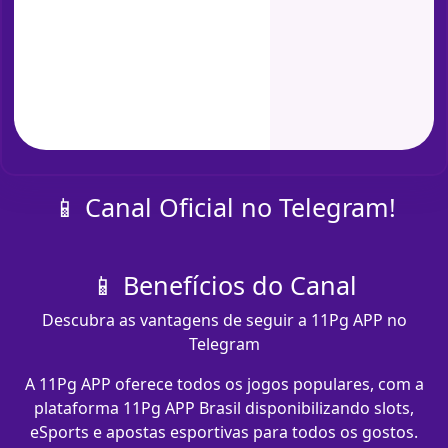
📱 Canal Oficial no Telegram!
📱 Benefícios do Canal
Descubra as vantagens de seguir a 11Pg APP no
Telegram
A 11Pg APP oferece todos os jogos populares, com a
plataforma 11Pg APP Brasil disponibilizando slots,
eSports e apostas esportivas para todos os gostos.