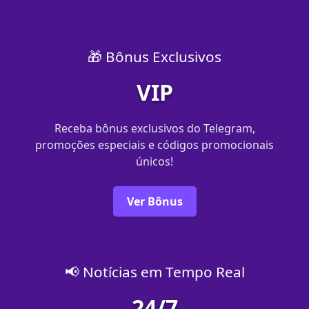
🎁 Bônus Exclusivos
VIP
Receba bônus exclusivos do Telegram,
promoções especiais e códigos promocionais
únicos!
Ver Bônus
📢 Notícias em Tempo Real
24/7