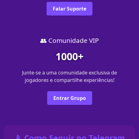
Falar Suporte
👥 Comunidade VIP
1000+
Junte-se a uma comunidade exclusiva de
jogadores e compartilhe experiências!
Entrar Grupo
📱 Como Seguir no Telegram