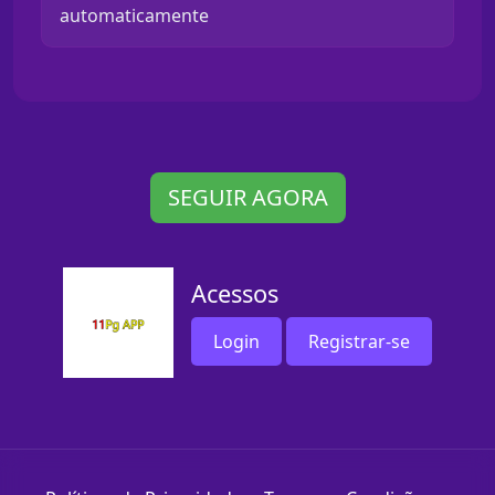
automaticamente
SEGUIR AGORA
Acessos
Login
Registrar-se