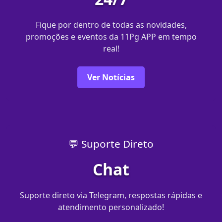
Fique por dentro de todas as novidades,
promoções e eventos da 11Pg APP em tempo
real!
Ver Notícias
💬 Suporte Direto
Chat
Suporte direto via Telegram, respostas rápidas e
atendimento personalizado!