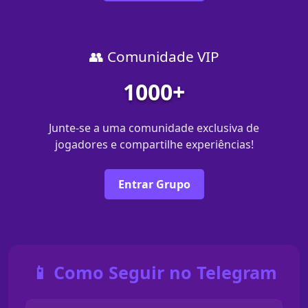
👥 Comunidade VIP
1000+
Junte-se a uma comunidade exclusiva de
jogadores e compartilhe experiências!
Entrar Grupo
📱 Como Seguir no Telegram