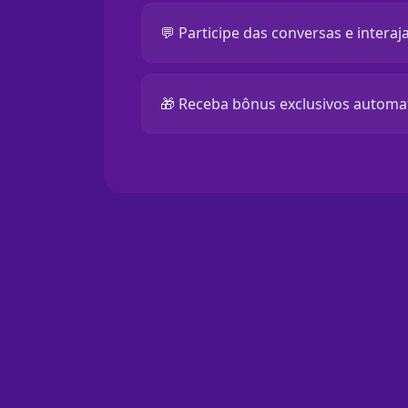
💬 Participe das conversas e interaj
🎁 Receba bônus exclusivos autom