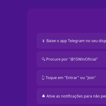
📱 Baixe o app Telegram no seu disp
🔍 Procure por "@15WinOficial"
👆 Toque em "Entrar" ou "Join"
🔔 Ative as notificações para não p