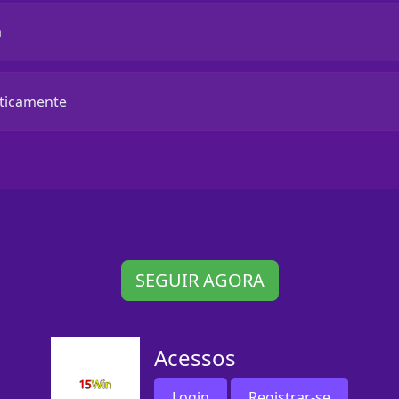
a
aticamente
SEGUIR AGORA
Acessos
Login
Registrar-se