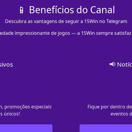
📱 Benefícios do Canal
Descubra as vantagens de seguir a 15Win no Telegram
iedade impressionante de jogos — a 15Win sempre satisfaz 
sivos
📢 Notí
m, promoções especiais
Fique por dentro d
s únicos!
eventos d