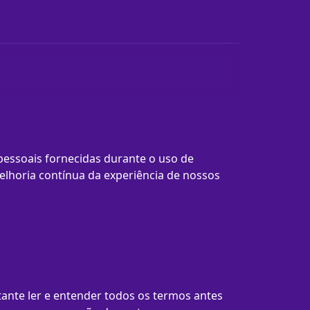
pessoais fornecidas durante o uso de
elhoria contínua da experiência de nossos
ante ler e entender todos os termos antes