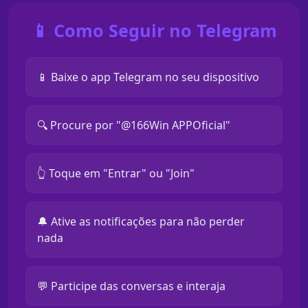
📱 Como Seguir no Telegram
📱 Baixe o app Telegram no seu dispositivo
🔍 Procure por "@166Win APPOficial"
👆 Toque em "Entrar" ou "Join"
🔔 Ative as notificações para não perder
nada
💬 Participe das conversas e interaja