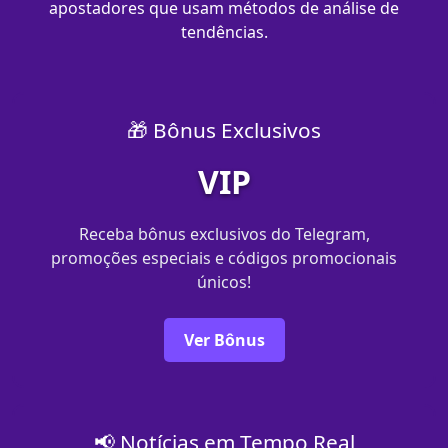
apostadores que usam métodos de análise de
tendências.
🎁 Bônus Exclusivos
VIP
Receba bônus exclusivos do Telegram,
promoções especiais e códigos promocionais
únicos!
Ver Bônus
📢 Notícias em Tempo Real