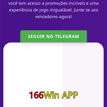
você tem acesso a promoções incríveis e uma
experiência de jogo inigualável. Junte-se aos
vencedores agora!
SEGUIR NO TELEGRAM