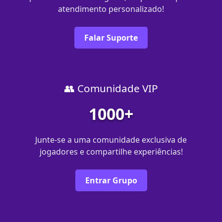
atendimento personalizado!
Falar Suporte
👥 Comunidade VIP
1000+
Junte-se a uma comunidade exclusiva de
jogadores e compartilhe experiências!
Entrar Grupo