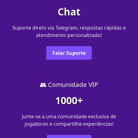
Chat
Suporte direto via Telegram, respostas rápidas e
atendimento personalizado!
Falar Suporte
👥 Comunidade VIP
1000+
Junte-se a uma comunidade exclusiva de
jogadores e compartilhe experiências!