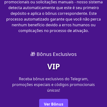
promocionais ou solicitações manuais - nosso sistema
detecta automaticamente que este é seu primeiro
depósito e aplica o bônus correspondente. Este
processo automatizado garante que você não perca
nenhum benefício devido a erros humanos ou
complicações no processo de ativação.
🎁 Bônus Exclusivos
VIP
Receba bônus exclusivos do Telegram,
promoções especiais e códigos promocionais
únicos!
Ver Bônus