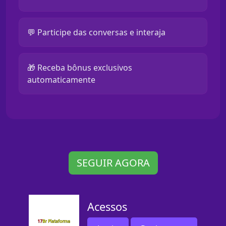
💬 Participe das conversas e interaja
🎁 Receba bônus exclusivos
automaticamente
SEGUIR AGORA
Acessos