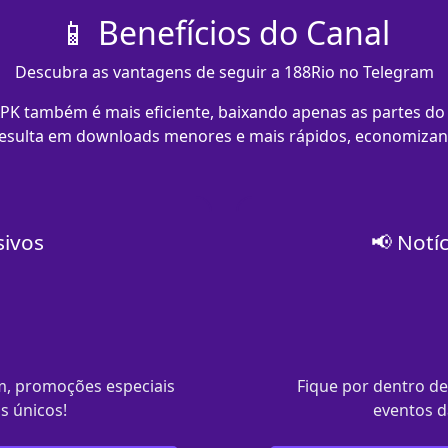
📱 Benefícios do Canal
Descubra as vantagens de seguir a 188Rio no Telegram
PK também é mais eficiente, baixando apenas as partes do 
o resulta em downloads menores e mais rápidos, economiza
sivos
📢 Notí
m, promoções especiais
Fique por dentro d
s únicos!
eventos d