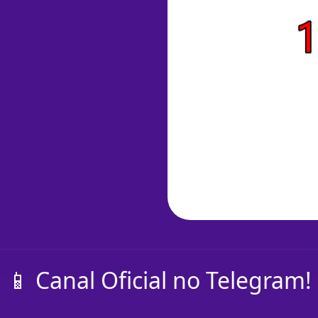
📱 Canal Oficial no Telegram!