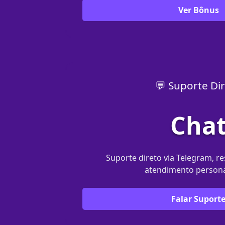
Ver Bônus
💬 Suporte Di
Cha
Suporte direto via Telegram, r
atendimento persona
Falar Suport