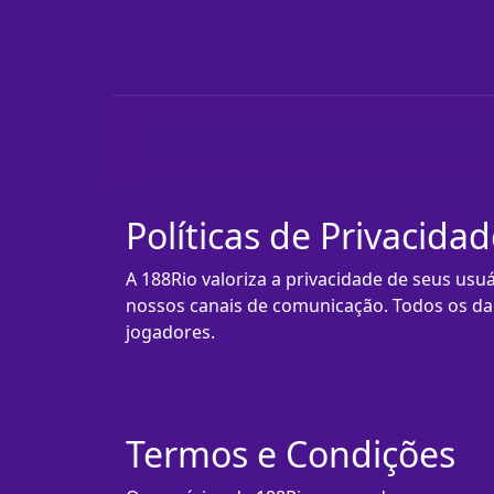
Políticas de Privacida
A 188Rio valoriza a privacidade de seus us
nossos canais de comunicação. Todos os dad
jogadores.
Termos e Condições