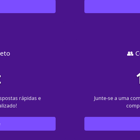
reto
👥 
t
espostas rápidas e
Junte-se a uma com
lizado!
compa
e