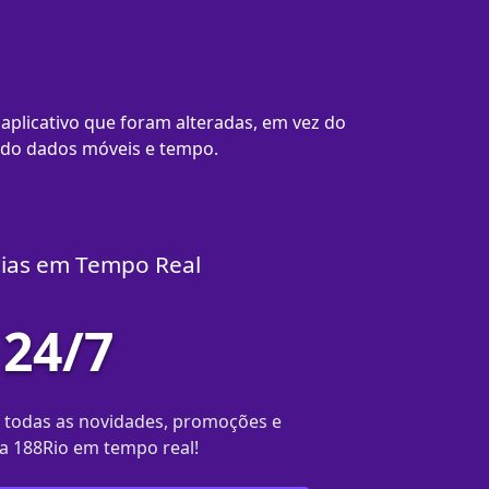
aplicativo que foram alteradas, em vez do
ndo dados móveis e tempo.
cias em Tempo Real
24/7
e todas as novidades, promoções e
a 188Rio em tempo real!