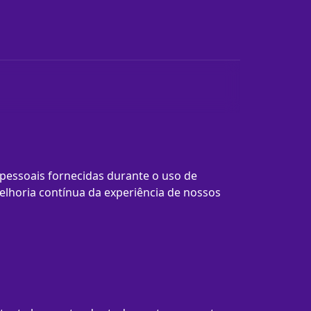
pessoais fornecidas durante o uso de
elhoria contínua da experiência de nossos