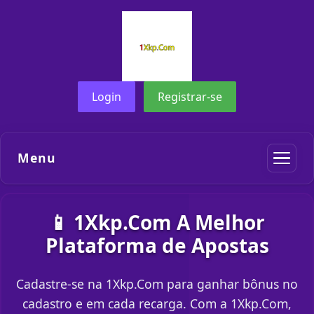
Login
Registrar-se
Menu
📱 1Xkp.Com A Melhor
Plataforma de Apostas
Cadastre-se na 1Xkp.Com para ganhar bônus no
cadastro e em cada recarga. Com a 1Xkp.Com,