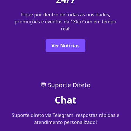
Fique por dentro de todas as novidades,
promoções e eventos da 1Xkp.Com em tempo
real!
Ver Notícias
💬 Suporte Direto
Chat
Suporte direto via Telegram, respostas rápidas e
atendimento personalizado!