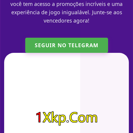
você tem acesso a promoções incríveis e uma
experiência de jogo inigualável. Junte-se aos
vencedores agora!
SEGUIR NO TELEGRAM