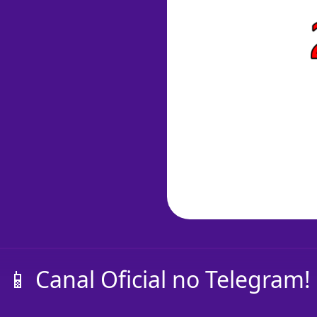
📱 Canal Oficial no Telegram!