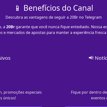
📱 Benefícios do Canal
Descubra as vantagens de seguir a 20Br no Telegram
o, a
20Br
garante que você nunca fique entediado. Nossa eq
s e mercados de apostas para manter a experiência fresca
sivos
📢 Notí
m, promoções especiais
Fique por dentro d
s únicos!
eventos 