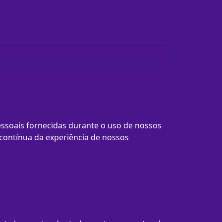
essoais fornecidas durante o uso de nossos
 contínua da experiência de nossos