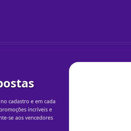
postas
 no cadastro e em cada
promoções incríveis e
unte-se aos vencedores