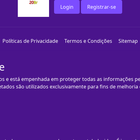
Login
Registrar-se
Políticas de Privacidade
Termos e Condições
Sitemap
de
rios e está empenhada em proteger todas as informações p
tados são utilizados exclusivamente para fins de melhoria