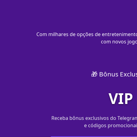
Com milhares de opções de entreteniment
com novos jogo
🎁 Bônus Exclu
VIP
Receba bônus exclusivos do Telegra
e códigos promocionai