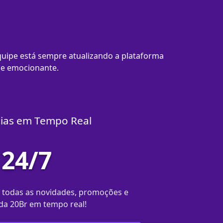
uipe está sempre atualizando a plataforma
 e emocionante.
cias em Tempo Real
24/7
e todas as novidades, promoções e
da 20Br em tempo real!