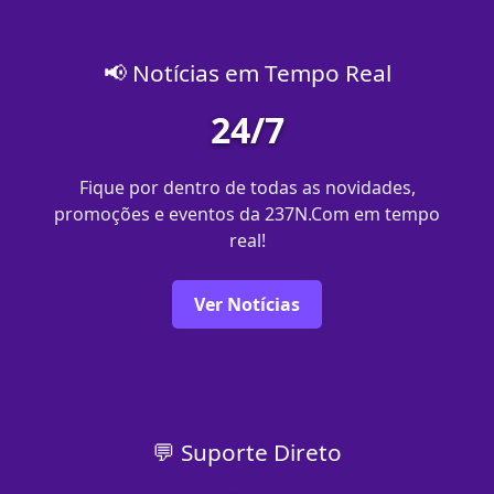
📢 Notícias em Tempo Real
24/7
Fique por dentro de todas as novidades,
promoções e eventos da 237N.Com em tempo
real!
Ver Notícias
💬 Suporte Direto