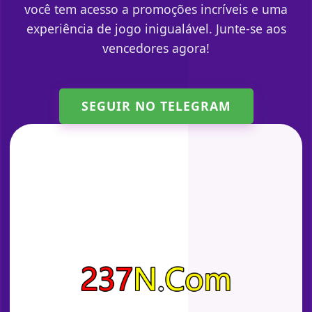
você tem acesso a promoções incríveis e uma
experiência de jogo inigualável. Junte-se aos
vencedores agora!
SEGUIR NO TELEGRAM