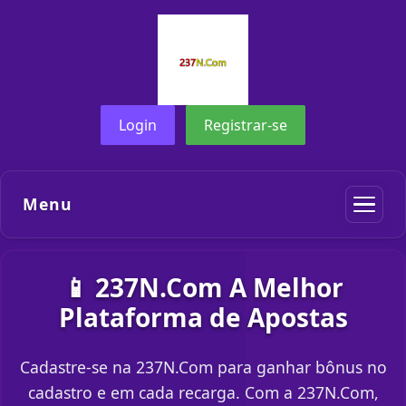
Login
Registrar-se
Menu
📱 237N.Com A Melhor
Plataforma de Apostas
Cadastre-se na 237N.Com para ganhar bônus no
cadastro e em cada recarga. Com a 237N.Com,