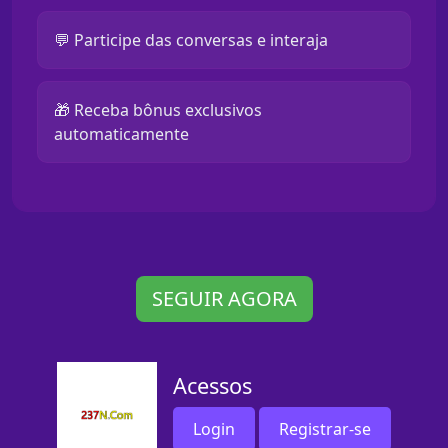
💬 Participe das conversas e interaja
🎁 Receba bônus exclusivos
automaticamente
SEGUIR AGORA
Acessos
Login
Registrar-se