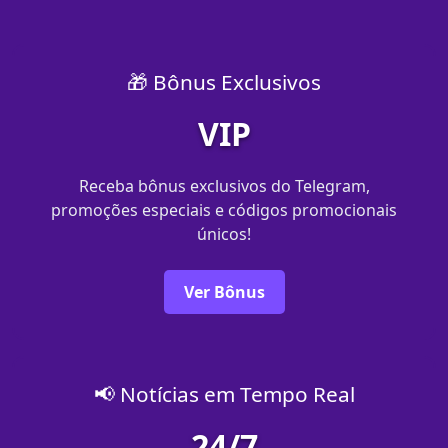
🎁 Bônus Exclusivos
VIP
Receba bônus exclusivos do Telegram,
promoções especiais e códigos promocionais
únicos!
Ver Bônus
📢 Notícias em Tempo Real
24/7