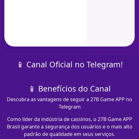
📱 Canal Oficial no Telegram!
📱 Benefícios do Canal
Descubra as vantagens de seguir a 27B Game APP no
Telegram
Como líder da indústria de cassinos, o 27B Game APP
Brasil garante a segurança dos usuários e o mais alto
padrão de qualidade em seus serviços.