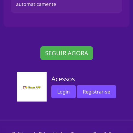
automaticamente
SEGUIR AGORA
Acessos
Login
Registrar-se