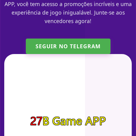
APP, você tem acesso a promoções incríveis e uma
experiência de jogo inigualável. Junte-se aos
vencedores agora!
SEGUIR NO TELEGRAM