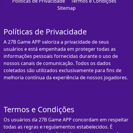
Políticas de Privacidade
Termos e Condições
Sitemap
Políticas de Privacidade
A 27B Game APP valoriza a privacidade de seus
usuários e está empenhada em proteger todas as
informações pessoais fornecidas durante o uso de
nossos canais de comunicação. Todos os dados
coletados são utilizados exclusivamente para fins de
melhoria contínua da experiência de nossos jogadores.
Termos e Condições
Os usuários da 27B Game APP concordam em respeitar
todas as regras e regulamentos estabelecidos. É