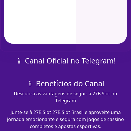
📱 Canal Oficial no Telegram!
📱 Benefícios do Canal
Descubra as vantagens de seguir a 27B Slot no
Telegram
Junte-se à 27B Slot 27B Slot Brasil e aproveite uma
jornada emocionante e segura com jogos de cassino
completos e apostas esportivas.