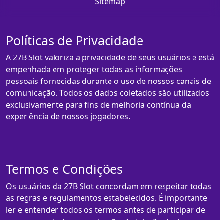
Sitemap
Políticas de Privacidade
A 27B Slot valoriza a privacidade de seus usuários e está
empenhada em proteger todas as informações
pessoais fornecidas durante o uso de nossos canais de
comunicação. Todos os dados coletados são utilizados
exclusivamente para fins de melhoria contínua da
experiência de nossos jogadores.
Termos e Condições
Os usuários da 27B Slot concordam em respeitar todas
as regras e regulamentos estabelecidos. É importante
ler e entender todos os termos antes de participar de