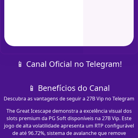
📱 Canal Oficial no Telegram!
📱 Benefícios do Canal
Descubra as vantagens de seguir a 27B Vip no Telegram
The Great Icescape demonstra a excelência visual dos
slots premium da PG Soft disponíveis na 27B Vip. Este
jogo de alta volatilidade apresenta um RTP configurável
de até 96.72%, sistema de avalanche que remove