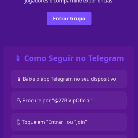
jogadores e compartilhe experiências!
Entrar Grupo
📱 Como Seguir no Telegram
📱 Baixe o app Telegram no seu dispositivo
🔍 Procure por "@27B VipOficial"
👆 Toque em "Entrar" ou "Join"