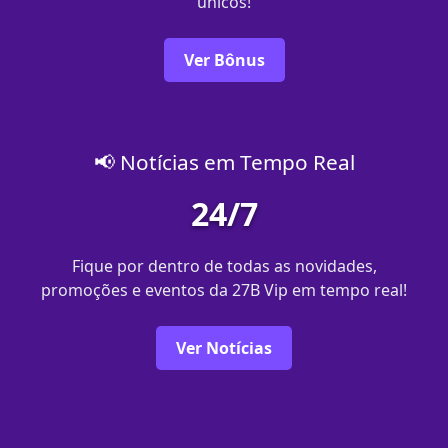
únicos!
Ver Bônus
📢 Notícias em Tempo Real
24/7
Fique por dentro de todas as novidades,
promoções e eventos da 27B Vip em tempo real!
Ver Notícias