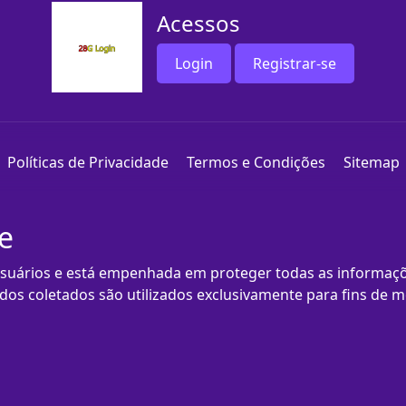
Acessos
Login
Registrar-se
Políticas de Privacidade
Termos e Condições
Sitemap
de
 usuários e está empenhada em proteger todas as informaç
os coletados são utilizados exclusivamente para fins de m