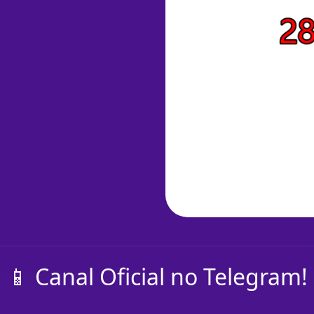
📱 Canal Oficial no Telegram!