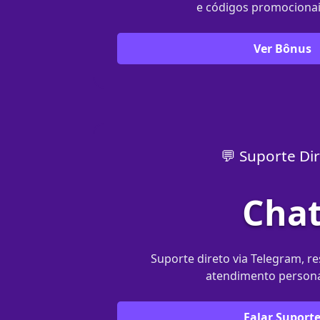
e códigos promocionai
Ver Bônus
💬 Suporte Di
Cha
Suporte direto via Telegram, r
atendimento persona
Falar Suport