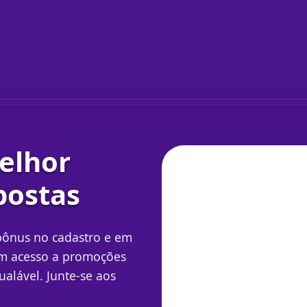
elhor
postas
bônus no cadastro e em
em acesso a promoções
ualável. Junte-se aos