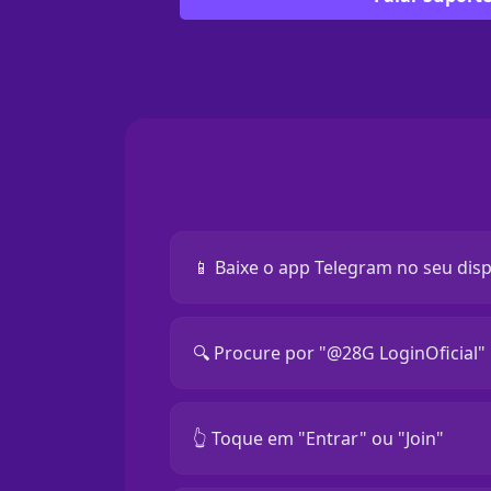
📱 Baixe o app Telegram no seu disp
🔍 Procure por "@28G LoginOficial"
👆 Toque em "Entrar" ou "Join"