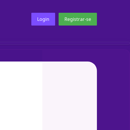
Login
Registrar-se