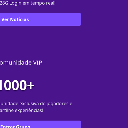
 28G Login em tempo real!
Ver Notícias
Comunidade VIP
1000+
unidade exclusiva de jogadores e
rtilhe experiências!
Entrar Grupo