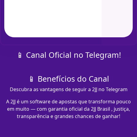
📱 Canal Oficial no Telegram!
📱 Benefícios do Canal
Descubra as vantagens de seguir a 2JJ no Telegram
A 2JJ é um software de apostas que transforma pouco
em muito — com garantia oficial da 2JJ Brasil , justiça,
transparência e grandes chances de ganhar!