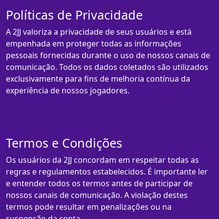
Políticas de Privacidade
A 2JJ valoriza a privacidade de seus usuários e está
empenhada em proteger todas as informações
pessoais fornecidas durante o uso de nossos canais de
comunicação. Todos os dados coletados são utilizados
exclusivamente para fins de melhoria contínua da
experiência de nossos jogadores.
Termos e Condições
Os usuários da 2JJ concordam em respeitar todas as
regras e regulamentos estabelecidos. É importante ler
e entender todos os termos antes de participar de
nossos canais de comunicação. A violação destes
termos pode resultar em penalizações ou na
suspensão da conta.