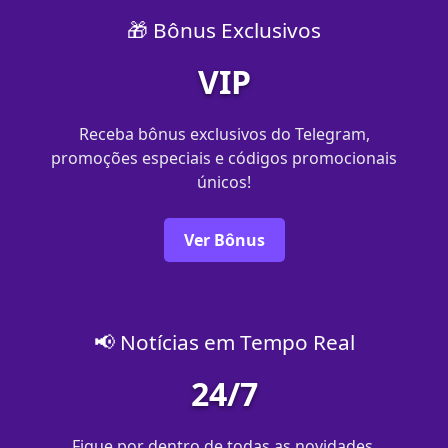
🎁 Bônus Exclusivos
VIP
Receba bônus exclusivos do Telegram,
promoções especiais e códigos promocionais
únicos!
Ver Bônus
📢 Notícias em Tempo Real
24/7
Fique por dentro de todas as novidades,