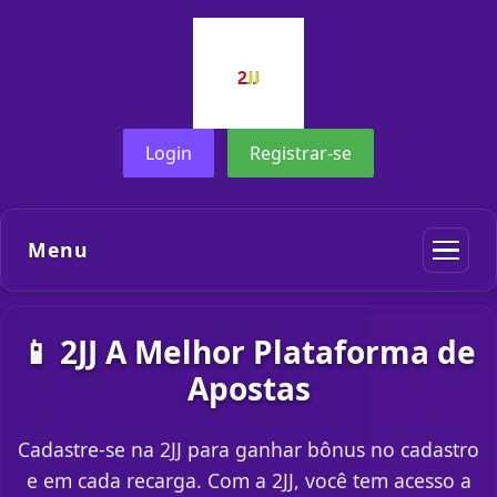
Login
Registrar-se
Menu
📱 2JJ A Melhor Plataforma de
Apostas
Cadastre-se na 2JJ para ganhar bônus no cadastro
e em cada recarga. Com a 2JJ, você tem acesso a