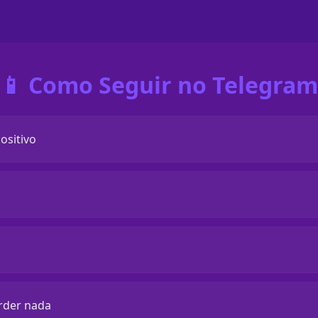
📱 Como Seguir no Telegram
ositivo
erder nada