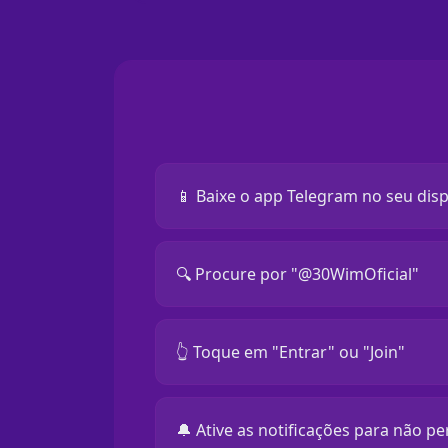
📱 Baixe o app Telegram no seu disp
🔍 Procure por "@30WimOficial"
👆 Toque em "Entrar" ou "Join"
🔔 Ative as notificações para não p