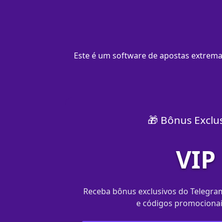
Este é um software de apostas extrema
🎁 Bônus Exclu
VIP
Receba bônus exclusivos do Telegra
e códigos promocionai