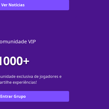
Ver Notícias
Comunidade VIP
1000+
unidade exclusiva de jogadores e
rtilhe experiências!
Entrar Grupo