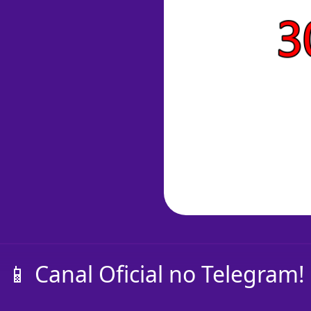
📱 Canal Oficial no Telegram!