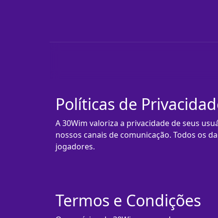
Políticas de Privacida
A 30Wim valoriza a privacidade de seus us
nossos canais de comunicação. Todos os dad
jogadores.
Termos e Condições