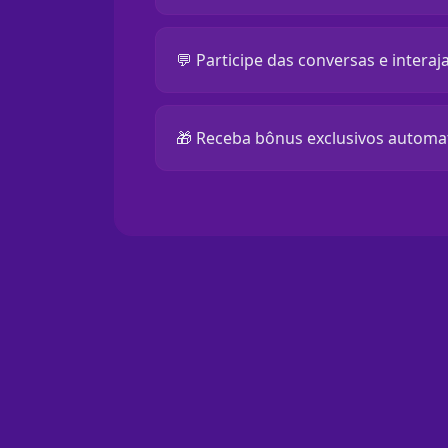
💬 Participe das conversas e interaj
🎁 Receba bônus exclusivos autom