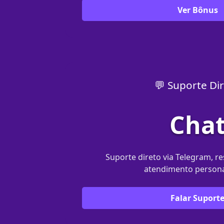
Ver Bônus
💬 Suporte Di
Cha
Suporte direto via Telegram, r
atendimento persona
Falar Suport