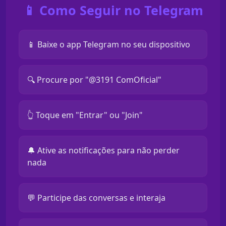
📱 Como Seguir no Telegram
📱 Baixe o app Telegram no seu dispositivo
🔍 Procure por "@3191 ComOficial"
👆 Toque em "Entrar" ou "Join"
🔔 Ative as notificações para não perder
nada
💬 Participe das conversas e interaja