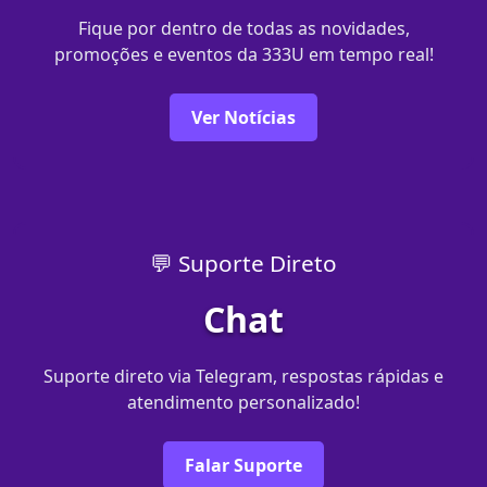
Fique por dentro de todas as novidades,
promoções e eventos da 333U em tempo real!
Ver Notícias
💬 Suporte Direto
Chat
Suporte direto via Telegram, respostas rápidas e
atendimento personalizado!
Falar Suporte