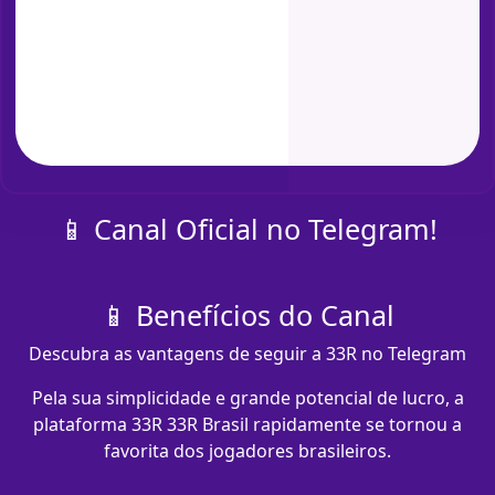
📱 Canal Oficial no Telegram!
📱 Benefícios do Canal
Descubra as vantagens de seguir a 33R no Telegram
Pela sua simplicidade e grande potencial de lucro, a
plataforma 33R 33R Brasil rapidamente se tornou a
favorita dos jogadores brasileiros.