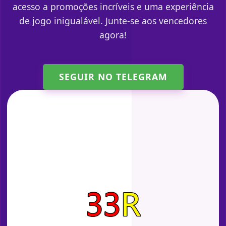
acesso a promoções incríveis e uma experiência
de jogo inigualável. Junte-se aos vencedores
agora!
SEGUIR NO TELEGRAM