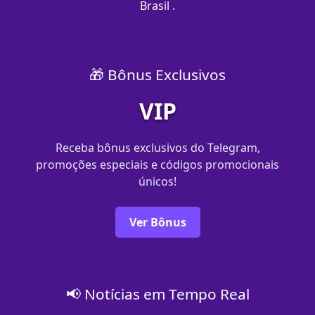
Brasil .
🎁 Bônus Exclusivos
VIP
Receba bônus exclusivos do Telegram,
promoções especiais e códigos promocionais
únicos!
Ver Bônus
📢 Notícias em Tempo Real