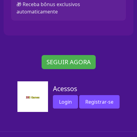
🎁 Receba bônus exclusivos
automaticamente
SEGUIR AGORA
Acessos
Login
Registrar-se