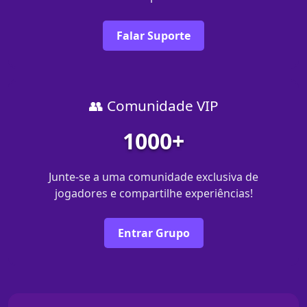
Falar Suporte
👥 Comunidade VIP
1000+
Junte-se a uma comunidade exclusiva de
jogadores e compartilhe experiências!
Entrar Grupo