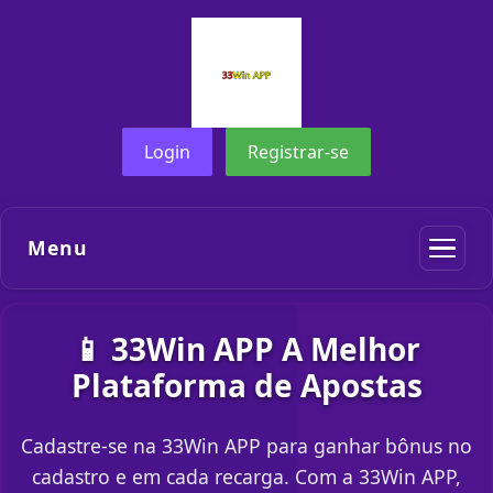
Login
Registrar-se
Menu
📱 33Win APP A Melhor
Plataforma de Apostas
Cadastre-se na 33Win APP para ganhar bônus no
cadastro e em cada recarga. Com a 33Win APP,