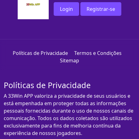
Login
Registrar-se
Políticas de Privacidade
Termos e Condições
Sitemap
Políticas de Privacidade
A 33Win APP valoriza a privacidade de seus usuários e
está empenhada em proteger todas as informações
pessoais fornecidas durante o uso de nossos canais de
comunicação. Todos os dados coletados são utilizados
exclusivamente para fins de melhoria contínua da
experiência de nossos jogadores.