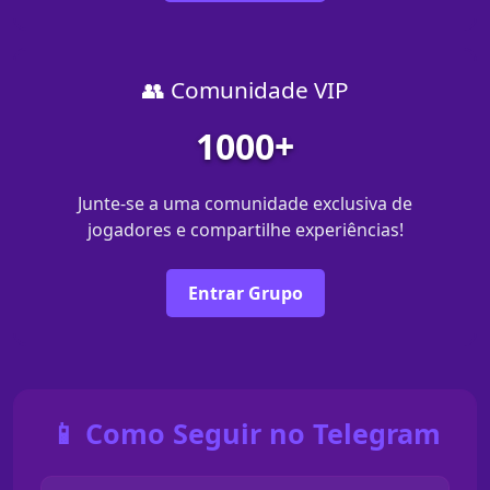
👥 Comunidade VIP
1000+
Junte-se a uma comunidade exclusiva de
jogadores e compartilhe experiências!
Entrar Grupo
📱 Como Seguir no Telegram