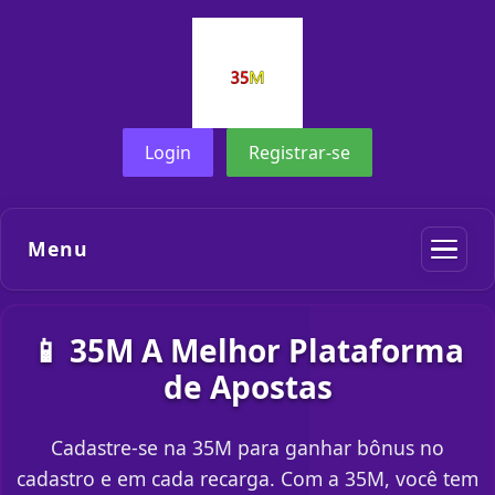
Login
Registrar-se
Menu
📱 35M A Melhor Plataforma
de Apostas
Cadastre-se na 35M para ganhar bônus no
cadastro e em cada recarga. Com a 35M, você tem