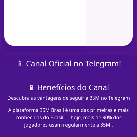
📱 Canal Oficial no Telegram!
📱 Benefícios do Canal
Descubra as vantagens de seguir a 35M no Telegram
A plataforma 35M Brasil é uma das primeiras e mais
conhecidas do Brasil — hoje, mais de 90% dos
jogadores usam regularmente a 35M .