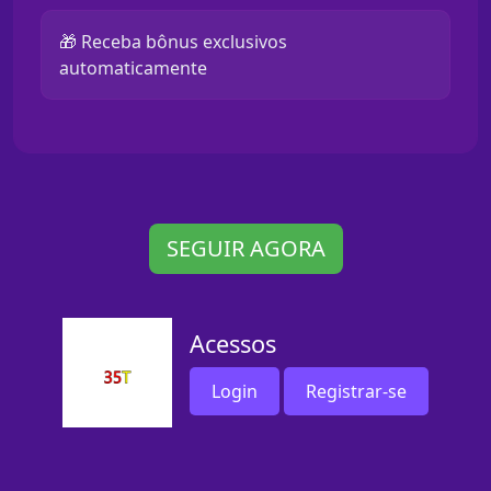
🎁 Receba bônus exclusivos
automaticamente
SEGUIR AGORA
Acessos
Login
Registrar-se