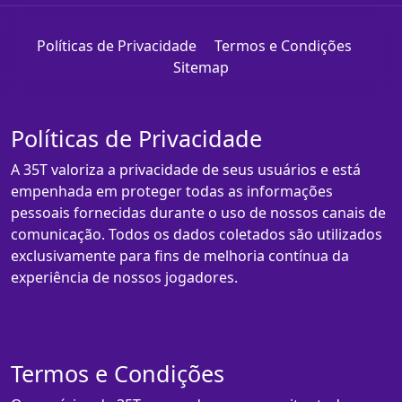
Políticas de Privacidade
Termos e Condições
Sitemap
Políticas de Privacidade
A 35T valoriza a privacidade de seus usuários e está
empenhada em proteger todas as informações
pessoais fornecidas durante o uso de nossos canais de
comunicação. Todos os dados coletados são utilizados
exclusivamente para fins de melhoria contínua da
experiência de nossos jogadores.
Termos e Condições