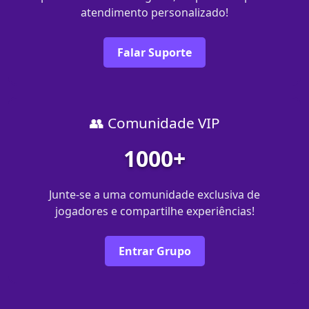
atendimento personalizado!
Falar Suporte
👥 Comunidade VIP
1000+
Junte-se a uma comunidade exclusiva de
jogadores e compartilhe experiências!
Entrar Grupo