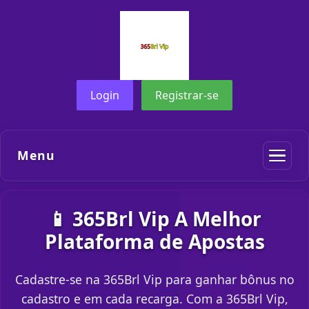
Login
Registrar-se
Menu
📱 365Brl Vip A Melhor
Plataforma de Apostas
Cadastre-se na 365Brl Vip para ganhar bônus no
cadastro e em cada recarga. Com a 365Brl Vip,