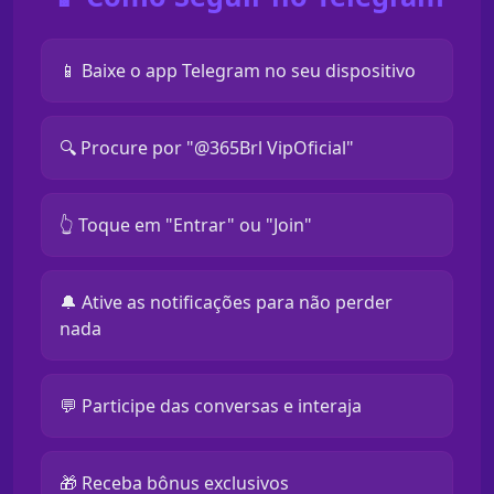
📱 Baixe o app Telegram no seu dispositivo
🔍 Procure por "@365Brl VipOficial"
👆 Toque em "Entrar" ou "Join"
🔔 Ative as notificações para não perder
nada
💬 Participe das conversas e interaja
🎁 Receba bônus exclusivos