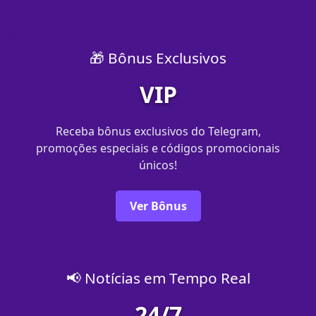
🎁 Bônus Exclusivos
VIP
Receba bônus exclusivos do Telegram,
promoções especiais e códigos promocionais
únicos!
Ver Bônus
📢 Notícias em Tempo Real
24/7