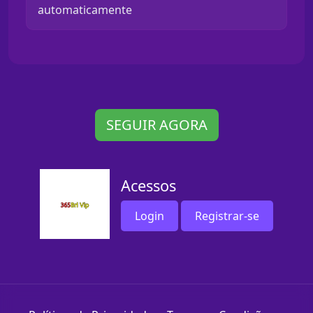
automaticamente
SEGUIR AGORA
Acessos
Login
Registrar-se