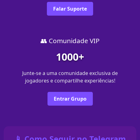
Falar Suporte
👥 Comunidade VIP
1000+
Junte-se a uma comunidade exclusiva de
jogadores e compartilhe experiências!
Entrar Grupo
📱 Como Seguir no Telegram