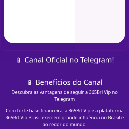
📱 Canal Oficial no Telegram!
📱 Benefícios do Canal
Descubra as vantagens de seguir a 365Brl Vip no
Telegram
Com forte base financeira, a 365Brl Vip e a plataforma
365Brl Vip Brasil exercem grande influência no Brasil e
ao redor do mundo.