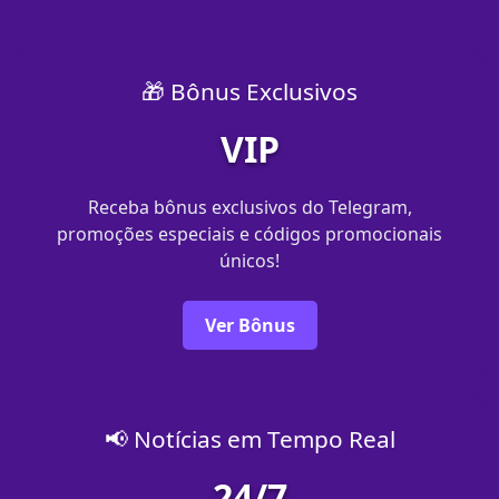
🎁 Bônus Exclusivos
VIP
Receba bônus exclusivos do Telegram,
promoções especiais e códigos promocionais
únicos!
Ver Bônus
📢 Notícias em Tempo Real
24/7