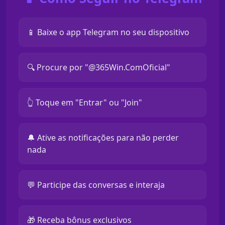
📱 Baixe o app Telegram no seu dispositivo
🔍 Procure por "@365Win.ComOficial"
👆 Toque em "Entrar" ou "Join"
🔔 Ative as notificações para não perder
nada
💬 Participe das conversas e interaja
🎁 Receba bônus exclusivos