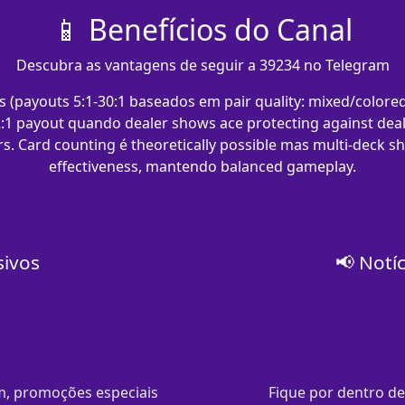
📱 Benefícios do Canal
Descubra as vantagens de seguir a 39234 no Telegram
rs (payouts 5:1-30:1 baseados em pair quality: mixed/colore
2:1 payout quando dealer shows ace protecting against deal
. Card counting é theoretically possible mas multi-deck sh
effectiveness, mantendo balanced gameplay.
sivos
📢 Notí
m, promoções especiais
Fique por dentro d