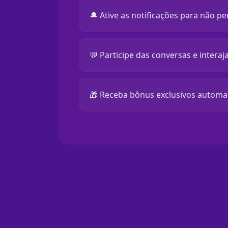
🔔 Ative as notificações para não p
💬 Participe das conversas e interaj
🎁 Receba bônus exclusivos autom