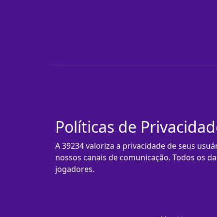
Políticas de Privacida
A 39234 valoriza a privacidade de seus usu
nossos canais de comunicação. Todos os dad
jogadores.