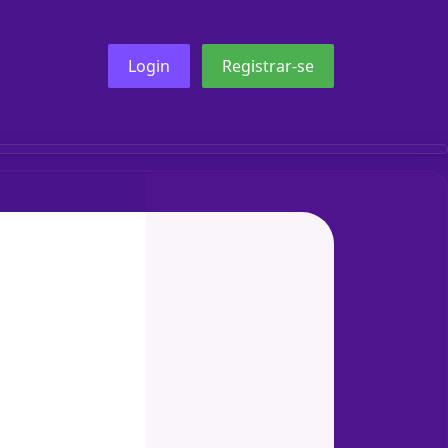
Login
Registrar-se