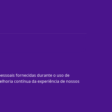
pessoais fornecidas durante o uso de
elhoria contínua da experiência de nossos