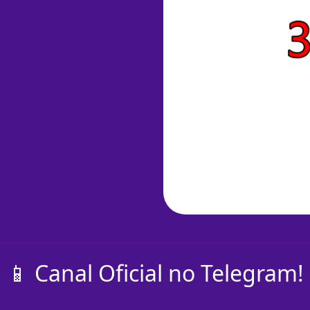
📱 Canal Oficial no Telegram!