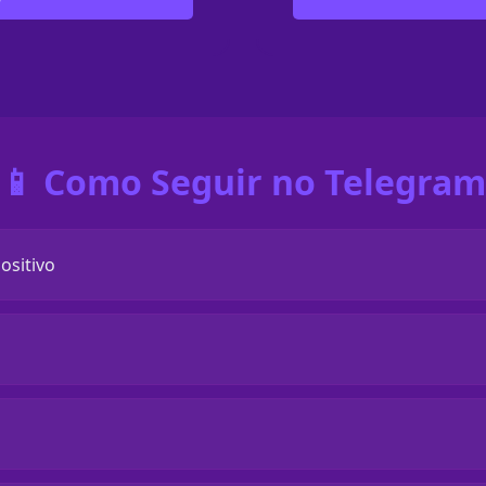
📱 Como Seguir no Telegram
ositivo