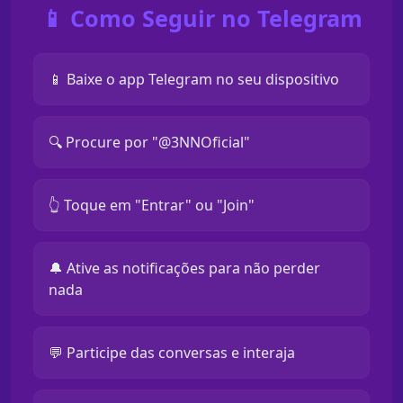
📱 Como Seguir no Telegram
📱 Baixe o app Telegram no seu dispositivo
🔍 Procure por "@3NNOficial"
👆 Toque em "Entrar" ou "Join"
🔔 Ative as notificações para não perder
nada
💬 Participe das conversas e interaja