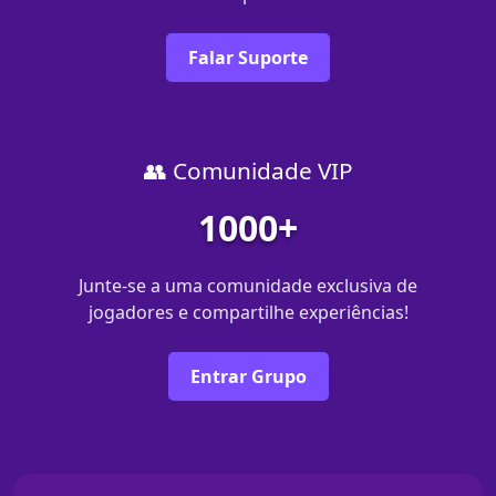
Falar Suporte
👥 Comunidade VIP
1000+
Junte-se a uma comunidade exclusiva de
jogadores e compartilhe experiências!
Entrar Grupo