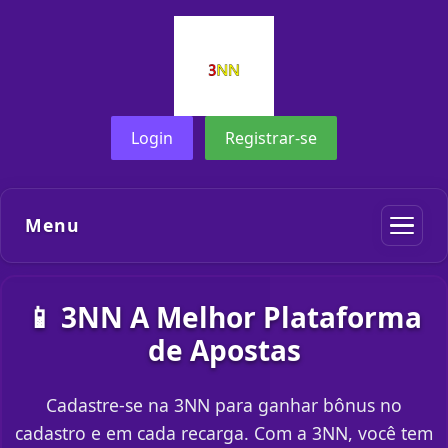
Login
Registrar-se
Menu
📱 3NN A Melhor Plataforma
de Apostas
Cadastre-se na 3NN para ganhar bônus no
cadastro e em cada recarga. Com a 3NN, você tem