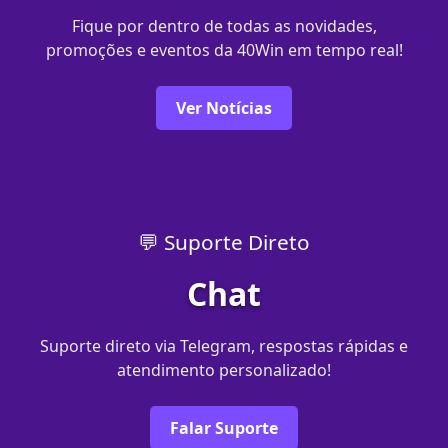
Fique por dentro de todas as novidades,
promoções e eventos da 40Win em tempo real!
Ver Notícias
💬 Suporte Direto
Chat
Suporte direto via Telegram, respostas rápidas e
atendimento personalizado!
Falar Suporte