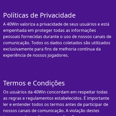
Políticas de Privacidade
A 40Win valoriza a privacidade de seus usuários e está
empenhada em proteger todas as informações
pessoais fornecidas durante o uso de nossos canais de
comunicação. Todos os dados coletados são utilizados
exclusivamente para fins de melhoria contínua da
experiência de nossos jogadores.
Termos e Condições
Os usuários da 40Win concordam em respeitar todas
as regras e regulamentos estabelecidos. É importante
ler e entender todos os termos antes de participar de
nossos canais de comunicação. A violação destes