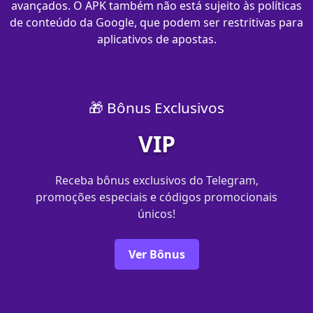
avançados. O APK também não está sujeito às políticas
de conteúdo da Google, que podem ser restritivas para
aplicativos de apostas.
🎁 Bônus Exclusivos
VIP
Receba bônus exclusivos do Telegram,
promoções especiais e códigos promocionais
únicos!
Ver Bônus