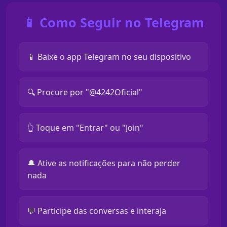
📱 Como Seguir no Telegram
📱 Baixe o app Telegram no seu dispositivo
🔍 Procure por "@4242Oficial"
👆 Toque em "Entrar" ou "Join"
🔔 Ative as notificações para não perder
nada
💬 Participe das conversas e interaja