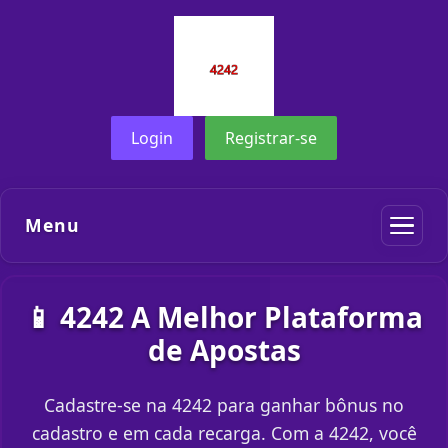
Login
Registrar-se
Menu
📱 4242 A Melhor Plataforma
de Apostas
Cadastre-se na 4242 para ganhar bônus no
cadastro e em cada recarga. Com a 4242, você