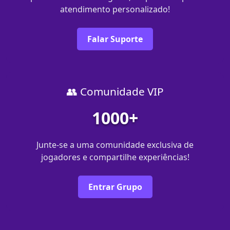
atendimento personalizado!
Falar Suporte
👥 Comunidade VIP
1000+
Junte-se a uma comunidade exclusiva de
jogadores e compartilhe experiências!
Entrar Grupo