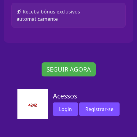
🎁 Receba bônus exclusivos
automaticamente
SEGUIR AGORA
Acessos
Login
Registrar-se