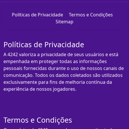
Políticas de Privacidade
Termos e Condições
Sitemap
Políticas de Privacidade
A 4242 valoriza a privacidade de seus usuários e está
empenhada em proteger todas as informações
pessoais fornecidas durante o uso de nossos canais de
comunicação. Todos os dados coletados são utilizados
exclusivamente para fins de melhoria contínua da
experiência de nossos jogadores.
Termos e Condições