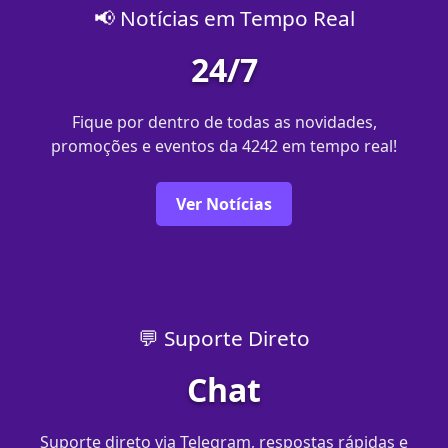
📢 Notícias em Tempo Real
24/7
Fique por dentro de todas as novidades,
promoções e eventos da 4242 em tempo real!
Ver Notícias
💬 Suporte Direto
Chat
Suporte direto via Telegram, respostas rápidas e