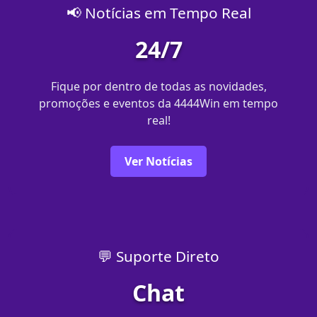
📢 Notícias em Tempo Real
24/7
Fique por dentro de todas as novidades,
promoções e eventos da 4444Win em tempo
real!
Ver Notícias
💬 Suporte Direto
Chat