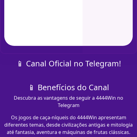
📱 Canal Oficial no Telegram!
📱 Benefícios do Canal
Descubra as vantagens de seguir a 4444Win no
Telegram
Os jogos de caça-níqueis do 4444Win apresentam
diferentes temas, desde civilizações antigas e mitologia
até fantasia, aventura e máquinas de frutas clássicas.