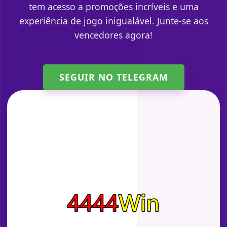
tem acesso a promoções incríveis e uma
experiência de jogo inigualável. Junte-se aos
vencedores agora!
SEGUIR NO TELEGRAM