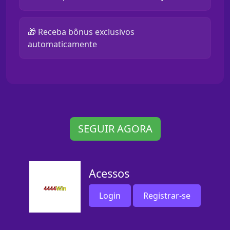
🎁 Receba bônus exclusivos
automaticamente
SEGUIR AGORA
Acessos
Login
Registrar-se