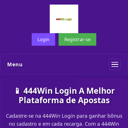
Login
Registrar-se
Menu
📱 444Win Login A Melhor
Plataforma de Apostas
Cadastre-se na 444Win Login para ganhar bônus
no cadastro e em cada recarga. Com a 444Win