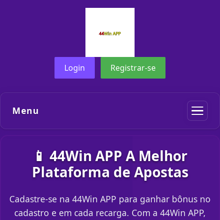
Login
Registrar-se
Menu
📱 44Win APP A Melhor
Plataforma de Apostas
Cadastre-se na 44Win APP para ganhar bônus no
cadastro e em cada recarga. Com a 44Win APP,