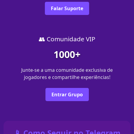
Falar Suporte
👥 Comunidade VIP
1000+
Junte-se a uma comunidade exclusiva de
jogadores e compartilhe experiências!
Entrar Grupo
📱 Como Seguir no Telegram