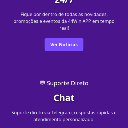
Fique por dentro de todas as novidades,
promoções e eventos da 44Win APP em tempo
real!
Ver Notícias
💬 Suporte Direto
Chat
Suporte direto via Telegram, respostas rápidas e
atendimento personalizado!