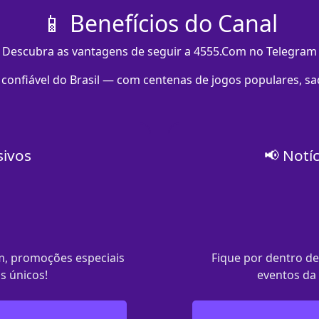
📱 Benefícios do Canal
Descubra as vantagens de seguir a 4555.Com no Telegram
 confiável do Brasil — com centenas de jogos populares, saq
sivos
📢 Notí
m, promoções especiais
Fique por dentro d
s únicos!
eventos da