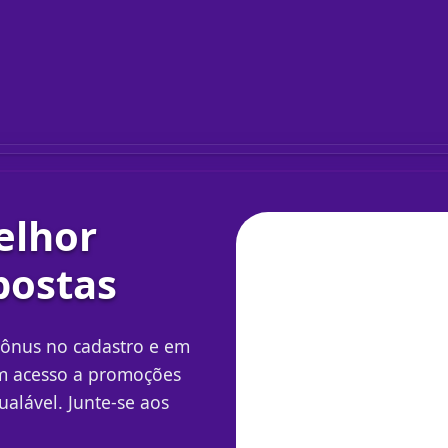
elhor
postas
bônus no cadastro e em
em acesso a promoções
ualável. Junte-se aos