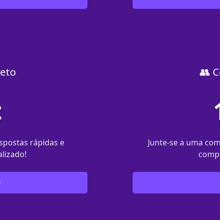
reto
👥 
t
espostas rápidas e
Junte-se a uma com
lizado!
compa
e