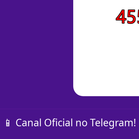
📱 Canal Oficial no Telegram!