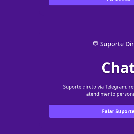
💬 Suporte Di
Cha
Suporte direto via Telegram, r
atendimento persona
Falar Suport