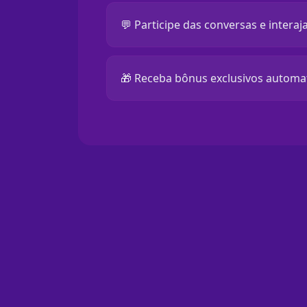
💬 Participe das conversas e interaj
🎁 Receba bônus exclusivos autom