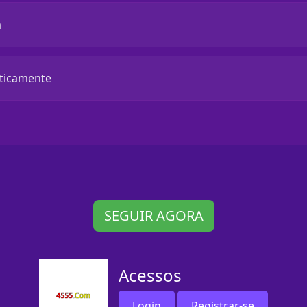
a
aticamente
SEGUIR AGORA
Acessos
Login
Registrar-se