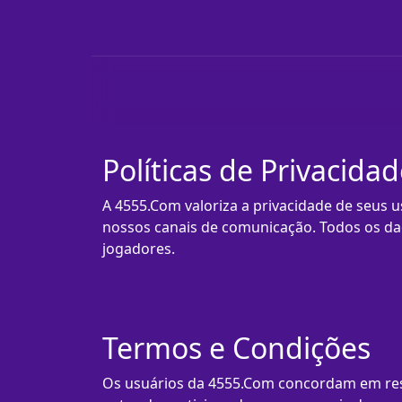
Políticas de Privacida
A 4555.Com valoriza a privacidade de seus 
nossos canais de comunicação. Todos os dad
jogadores.
Termos e Condições
Os usuários da 4555.Com concordam em resp