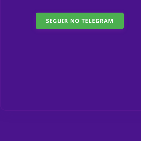
SEGUIR NO TELEGRAM