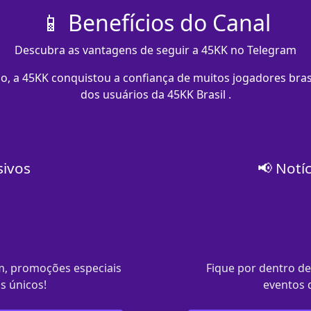
📱 Benefícios do Canal
Descubra as vantagens de seguir a 45KK no Telegram
o, a 45KK conquistou a confiança de muitos jogadores brasi
dos usuários da 45KK Brasil .
sivos
📢 Notí
m, promoções especiais
Fique por dentro d
s únicos!
eventos 