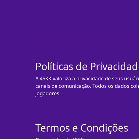
Políticas de Privacida
A 45KK valoriza a privacidade de seus usuá
canais de comunicação. Todos os dados cole
jogadores.
Termos e Condições