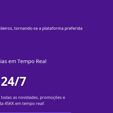
leiros, tornando-se a plataforma preferida
cias em Tempo Real
24/7
e todas as novidades, promoções e
da 45KK em tempo real!