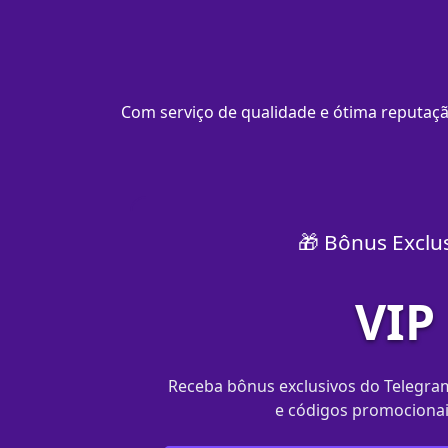
Com serviço de qualidade e ótima reputaçã
🎁 Bônus Exclu
VIP
Receba bônus exclusivos do Telegra
e códigos promocionai