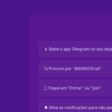
📱 Baixe o app Telegram no seu disp
🔍 Procure por "@45KKOficial"
👆 Toque em "Entrar" ou "Join"
🔔 Ative as notificações para não p