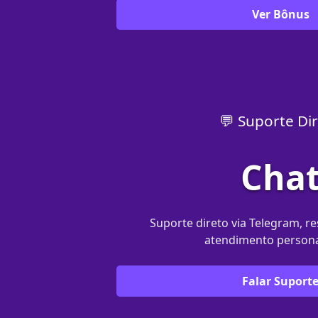
Ver Bônus
💬 Suporte Di
Cha
Suporte direto via Telegram, r
atendimento persona
Falar Suport