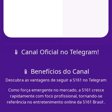
📱 Canal Oficial no Telegram!
📱 Benefícios do Canal
Descubra as vantagens de seguir a 5161 no Telegram
Como força emergente no mercado, a 5161 cresce
rapidamente com foco profissional, tornando-se
referência no entretenimento online da 5161 Brasil .