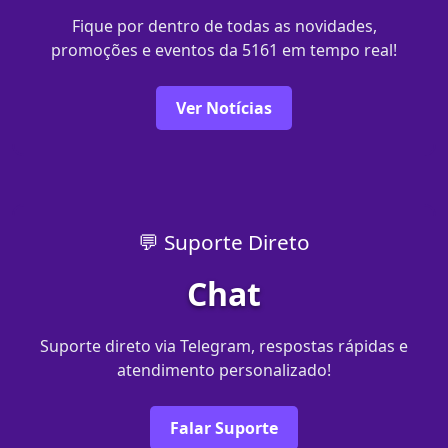
Fique por dentro de todas as novidades,
promoções e eventos da 5161 em tempo real!
Ver Notícias
💬 Suporte Direto
Chat
Suporte direto via Telegram, respostas rápidas e
atendimento personalizado!
Falar Suporte