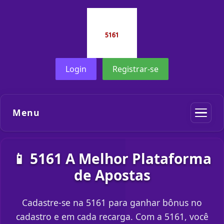
Login
Registrar-se
Menu
📱 5161 A Melhor Plataforma
de Apostas
Cadastre-se na 5161 para ganhar bônus no
cadastro e em cada recarga. Com a 5161, você