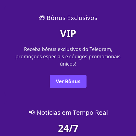
🎁 Bônus Exclusivos
VIP
Receba bônus exclusivos do Telegram,
promoções especiais e códigos promocionais
únicos!
Ver Bônus
📢 Notícias em Tempo Real
24/7