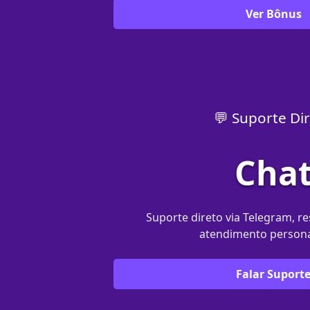
Ver Bônus
💬 Suporte Di
Cha
Suporte direto via Telegram, r
atendimento persona
Falar Suport