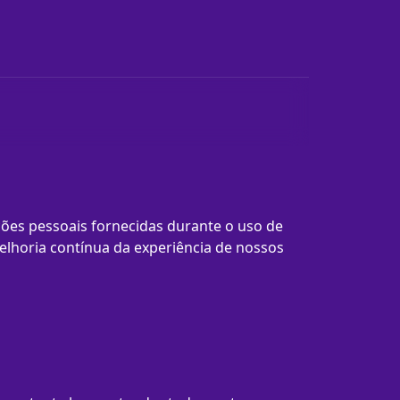
ções pessoais fornecidas durante o uso de
elhoria contínua da experiência de nossos