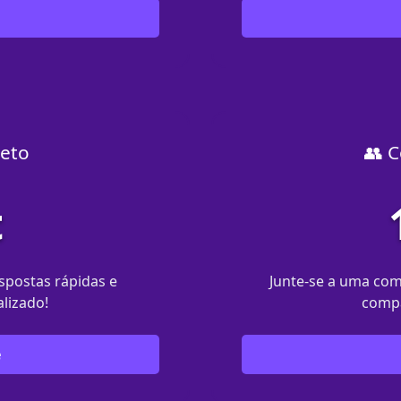
reto
👥 
t
espostas rápidas e
Junte-se a uma com
lizado!
compa
e