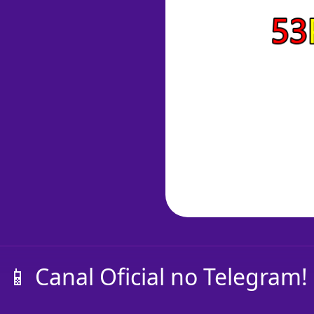
📱 Canal Oficial no Telegram!