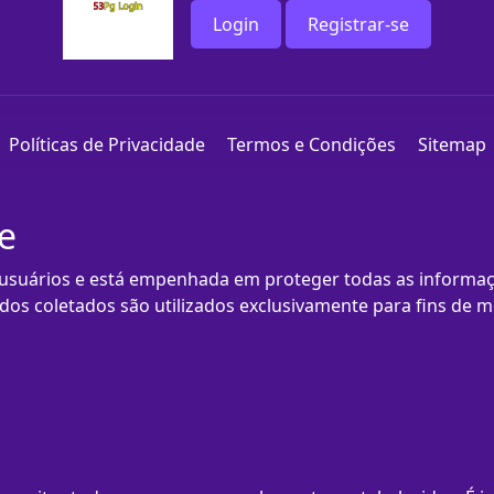
Login
Registrar-se
Políticas de Privacidade
Termos e Condições
Sitemap
de
s usuários e está empenhada em proteger todas as informa
os coletados são utilizados exclusivamente para fins de m