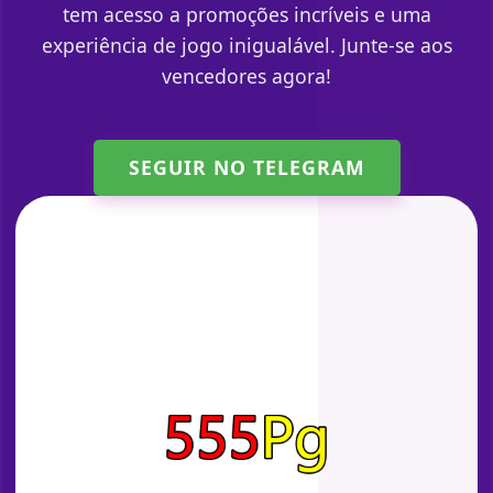
tem acesso a promoções incríveis e uma
experiência de jogo inigualável. Junte-se aos
vencedores agora!
SEGUIR NO TELEGRAM