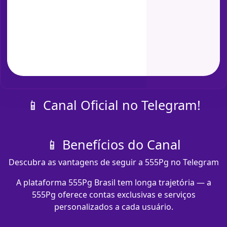
📱 Canal Oficial no Telegram!
📱 Benefícios do Canal
Descubra as vantagens de seguir a 555Pg no Telegram
A plataforma 555Pg Brasil tem longa trajetória — a
555Pg oferece contas exclusivas e serviços
personalizados a cada usuário.