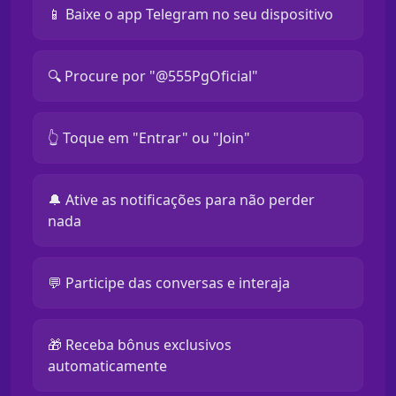
📱 Baixe o app Telegram no seu dispositivo
🔍 Procure por "@555PgOficial"
👆 Toque em "Entrar" ou "Join"
🔔 Ative as notificações para não perder
nada
💬 Participe das conversas e interaja
🎁 Receba bônus exclusivos
automaticamente