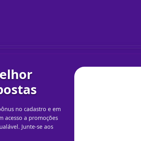
elhor
postas
bônus no cadastro e em
em acesso a promoções
ualável. Junte-se aos