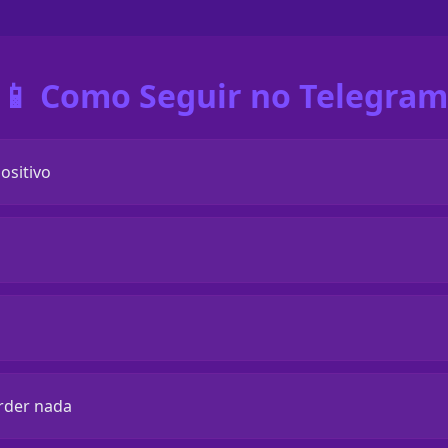
📱 Como Seguir no Telegram
ositivo
erder nada