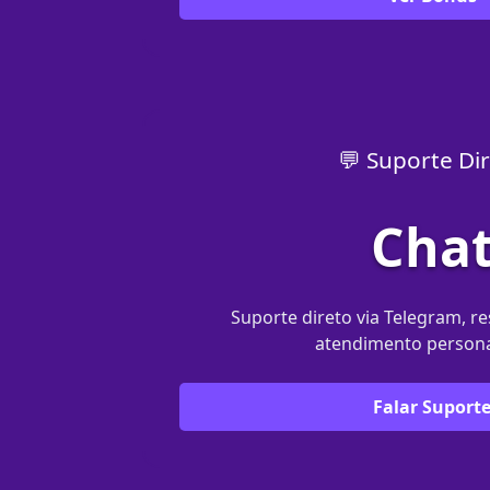
💬 Suporte Di
Cha
Suporte direto via Telegram, r
atendimento persona
Falar Suport