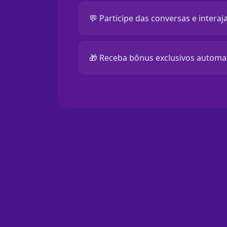
💬 Participe das conversas e interaj
🎁 Receba bônus exclusivos autom