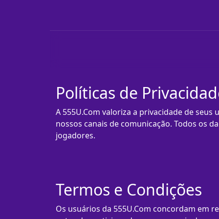
Políticas de Privacida
A 555U.Com valoriza a privacidade de seus
nossos canais de comunicação. Todos os dad
jogadores.
Termos e Condições
Os usuários da 555U.Com concordam em resp