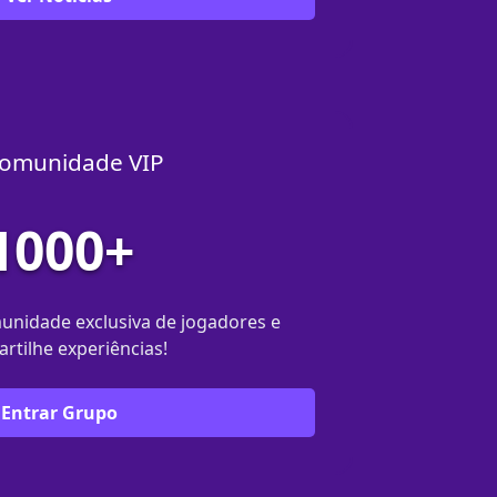
Comunidade VIP
1000+
unidade exclusiva de jogadores e
rtilhe experiências!
Entrar Grupo