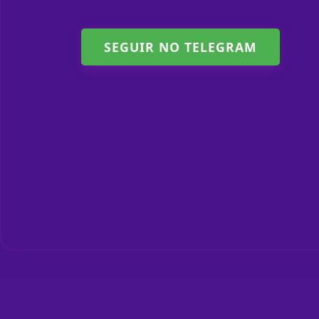
SEGUIR NO TELEGRAM