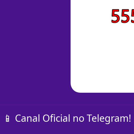
📱 Canal Oficial no Telegram!