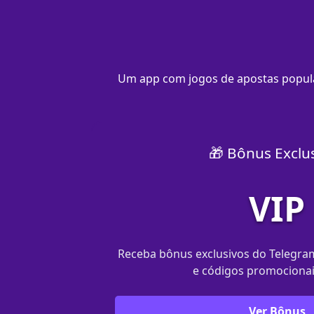
Um app com jogos de apostas popular
🎁 Bônus Exclu
VIP
Receba bônus exclusivos do Telegra
e códigos promocionai
Ver Bônus