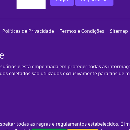
Políticas de Privacidade
Termos e Condições
Sitemap
de
 usuários e está empenhada em proteger todas as informaçõ
os coletados são utilizados exclusivamente para fins de m
eitar todas as regras e regulamentos estabelecidos. É im