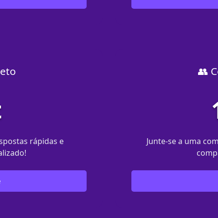
reto
👥 
t
espostas rápidas e
Junte-se a uma com
lizado!
compa
e