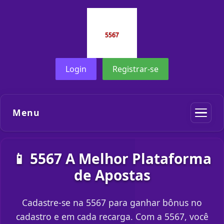
Login
Registrar-se
Menu
📱 5567 A Melhor Plataforma
de Apostas
Cadastre-se na 5567 para ganhar bônus no
cadastro e em cada recarga. Com a 5567, você