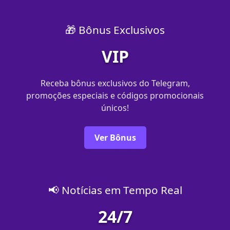
🎁 Bônus Exclusivos
VIP
Receba bônus exclusivos do Telegram,
promoções especiais e códigos promocionais
únicos!
Ver Bônus
📢 Notícias em Tempo Real
24/7