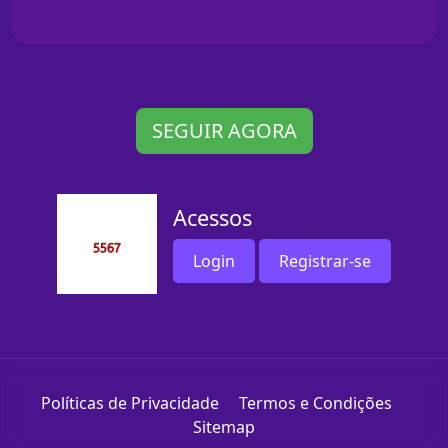
SEGUIR AGORA
Acessos
Login
Registrar-se
Políticas de Privacidade
Termos e Condições
Sitemap