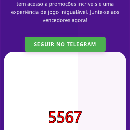
tem acesso a promoções incríveis e uma
experiência de jogo inigualável. Junte-se aos
vencedores agora!
SEGUIR NO TELEGRAM