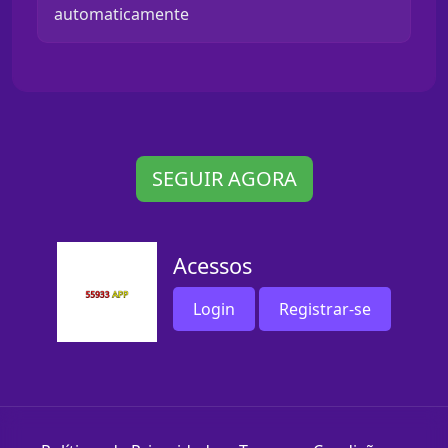
automaticamente
SEGUIR AGORA
Acessos
Login
Registrar-se