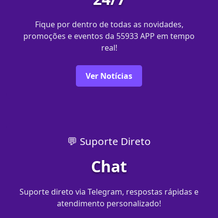
Fique por dentro de todas as novidades,
promoções e eventos da 55933 APP em tempo
real!
Ver Notícias
💬 Suporte Direto
Chat
Suporte direto via Telegram, respostas rápidas e
atendimento personalizado!