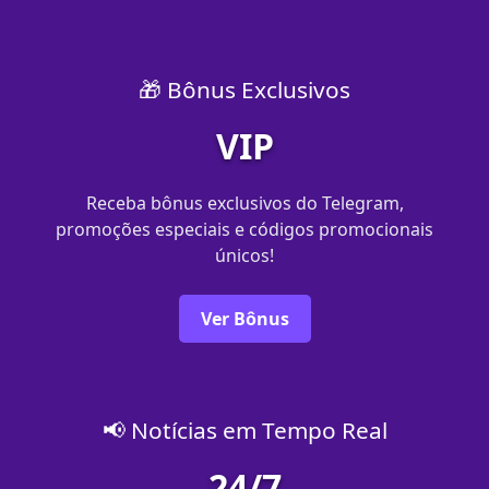
🎁 Bônus Exclusivos
VIP
Receba bônus exclusivos do Telegram,
promoções especiais e códigos promocionais
únicos!
Ver Bônus
📢 Notícias em Tempo Real
24/7