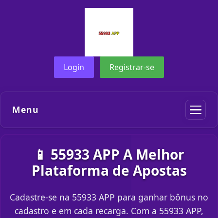
Login
Registrar-se
Menu
📱 55933 APP A Melhor
Plataforma de Apostas
Cadastre-se na 55933 APP para ganhar bônus no
cadastro e em cada recarga. Com a 55933 APP,