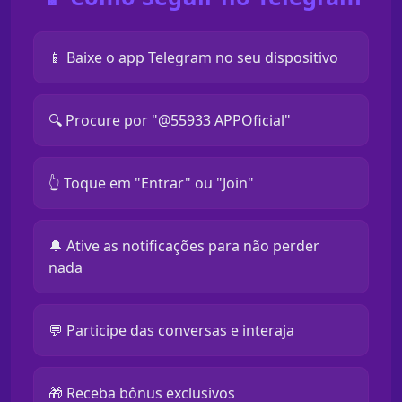
📱 Baixe o app Telegram no seu dispositivo
🔍 Procure por "@55933 APPOficial"
👆 Toque em "Entrar" ou "Join"
🔔 Ative as notificações para não perder
nada
💬 Participe das conversas e interaja
🎁 Receba bônus exclusivos