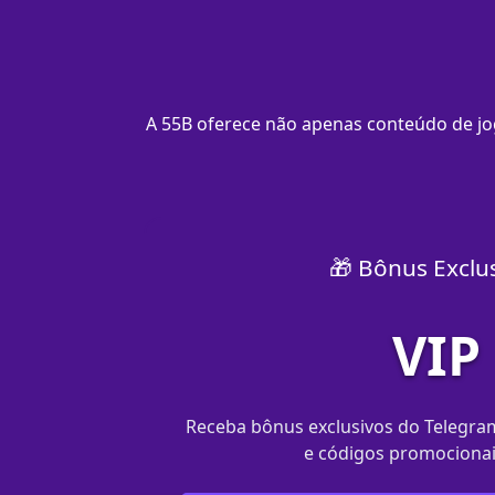
A 55B oferece não apenas conteúdo de j
🎁 Bônus Exclu
VIP
Receba bônus exclusivos do Telegra
e códigos promocionai