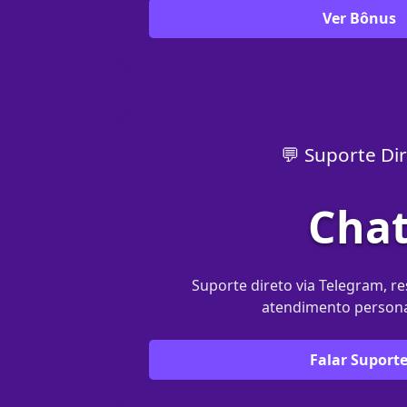
Ver Bônus
💬 Suporte Di
Cha
Suporte direto via Telegram, r
atendimento persona
Falar Suport