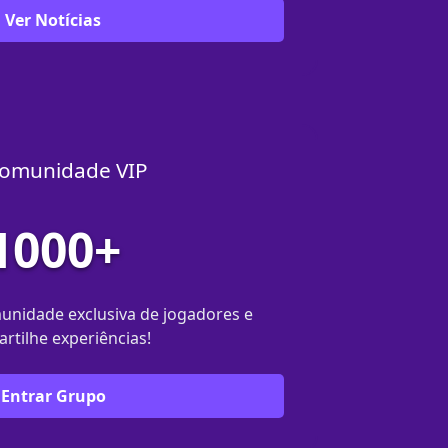
Ver Notícias
Comunidade VIP
1000+
unidade exclusiva de jogadores e
rtilhe experiências!
Entrar Grupo