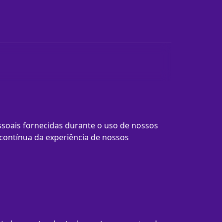
ssoais fornecidas durante o uso de nossos
 contínua da experiência de nossos