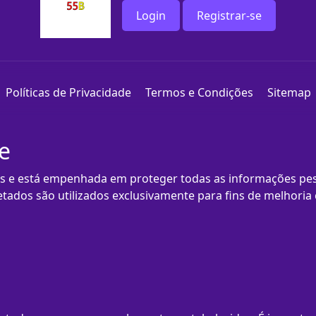
Login
Registrar-se
Políticas de Privacidade
Termos e Condições
Sitemap
de
ios e está empenhada em proteger todas as informações pe
tados são utilizados exclusivamente para fins de melhoria