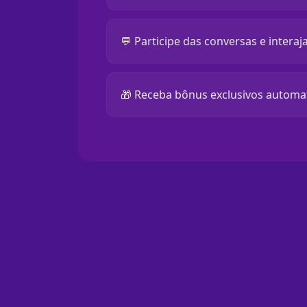
💬 Participe das conversas e interaj
🎁 Receba bônus exclusivos autom