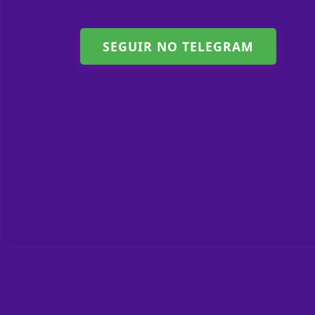
SEGUIR NO TELEGRAM