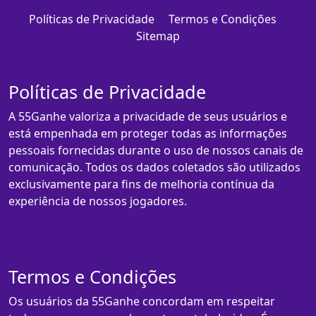
Políticas de Privacidade
Termos e Condições
Sitemap
Políticas de Privacidade
A 55Ganhe valoriza a privacidade de seus usuários e
está empenhada em proteger todas as informações
pessoais fornecidas durante o uso de nossos canais de
comunicação. Todos os dados coletados são utilizados
exclusivamente para fins de melhoria contínua da
experiência de nossos jogadores.
Termos e Condições
Os usuários da 55Ganhe concordam em respeitar