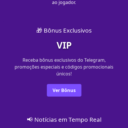
ao jogador.
🎁 Bônus Exclusivos
VIP
Receba bônus exclusivos do Telegram,
promoções especiais e códigos promocionais
únicos!
Ver Bônus
📢 Notícias em Tempo Real