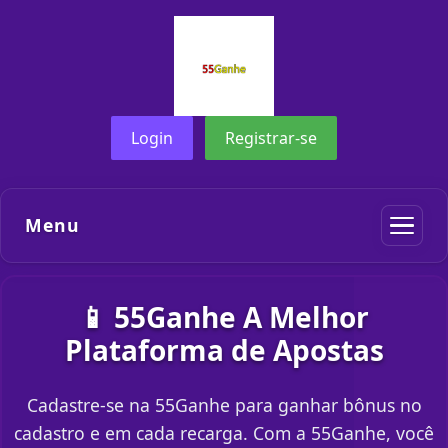
Login
Registrar-se
Menu
📱 55Ganhe A Melhor
Plataforma de Apostas
Cadastre-se na 55Ganhe para ganhar bônus no
cadastro e em cada recarga. Com a 55Ganhe, você