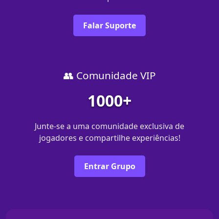
Falar Suporte
👥 Comunidade VIP
1000+
Junte-se a uma comunidade exclusiva de
jogadores e compartilhe experiências!
Entrar Grupo