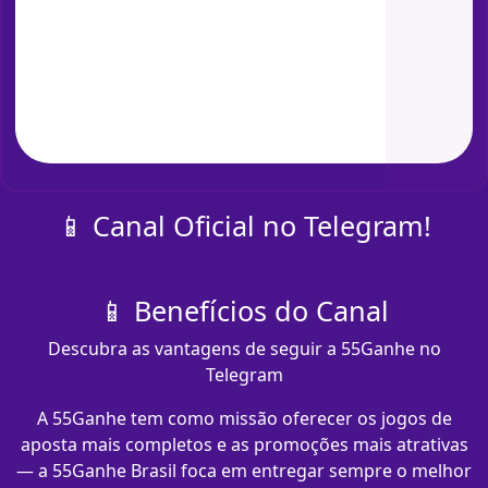
📱 Canal Oficial no Telegram!
📱 Benefícios do Canal
Descubra as vantagens de seguir a 55Ganhe no
Telegram
A 55Ganhe tem como missão oferecer os jogos de
aposta mais completos e as promoções mais atrativas
— a 55Ganhe Brasil foca em entregar sempre o melhor