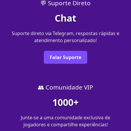
💬 Suporte Direto
Chat
Suporte direto via Telegram, respostas rápidas e
atendimento personalizado!
Falar Suporte
👥 Comunidade VIP
1000+
Junte-se a uma comunidade exclusiva de
jogadores e compartilhe experiências!