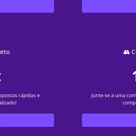
reto
👥 
t
espostas rápidas e
Junte-se a uma com
lizado!
compa
e