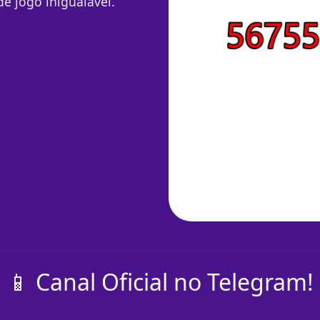
e jogo inigualável.
📱 Canal Oficial no Telegram!