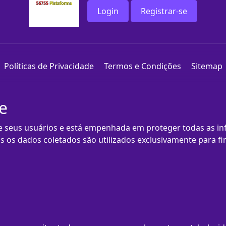
Login
Registrar-se
Políticas de Privacidade
Termos e Condições
Sitemap
de
de seus usuários e está empenhada em proteger todas as i
 os dados coletados são utilizados exclusivamente para fi