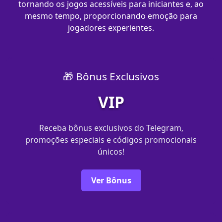
tornando os jogos acessíveis para iniciantes e, ao
mesmo tempo, proporcionando emoção para
jogadores experientes.
🎁 Bônus Exclusivos
VIP
Receba bônus exclusivos do Telegram,
promoções especiais e códigos promocionais
únicos!
Ver Bônus