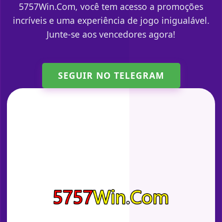
5757Win.Com, você tem acesso a promoções
incríveis e uma experiência de jogo inigualável.
Junte-se aos vencedores agora!
SEGUIR NO TELEGRAM