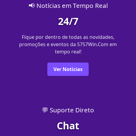
📢 Notícias em Tempo Real
24/7
Fique por dentro de todas as novidades,
promoções e eventos da 5757Win.Com em
tempo real!
Ver Notícias
💬 Suporte Direto
Chat