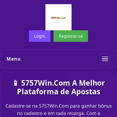
Login
Registrar-se
Menu
📱 5757Win.Com A Melhor
Plataforma de Apostas
Cadastre-se na 5757Win.Com para ganhar bônus
no cadastro e em cada recarga. Com a