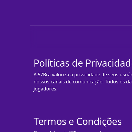
Políticas de Privacida
A 57Bra valoriza a privacidade de seus usu
nossos canais de comunicação. Todos os dad
jogadores.
Termos e Condições