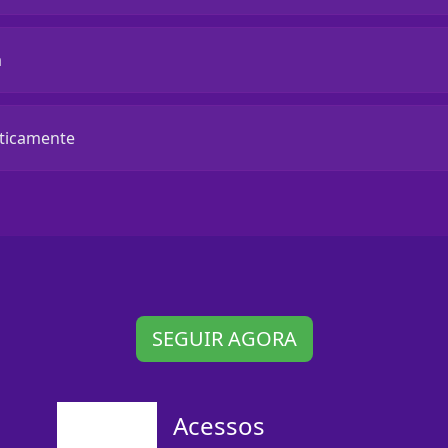
a
aticamente
SEGUIR AGORA
Acessos