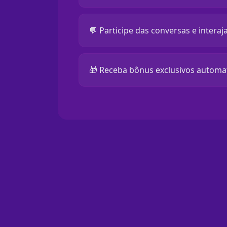
💬 Participe das conversas e interaj
🎁 Receba bônus exclusivos autom