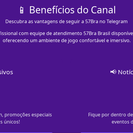
📱 Benefícios do Canal
Descubra as vantagens de seguir a 57Bra no Telegram
ssional com equipe de atendimento 57Bra Brasil disponíve
oferecendo um ambiente de jogo confortável e imersivo.
sivos
📢 Notí
m, promoções especiais
Fique por dentro d
s únicos!
eventos 