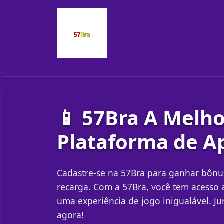
📱 57Bra A Melh
Plataforma de A
Cadastre-se na 57Bra para ganhar bônu
recarga. Com a 57Bra, você tem acesso 
uma experiência de jogo inigualável. J
agora!