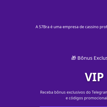
A 57Bra é uma empresa de cassino profi
🎁 Bônus Exclu
VIP
Receba bônus exclusivos do Telegra
e códigos promocionai